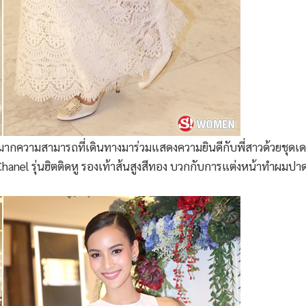
วยมากความสามารถที่เดินทางมาร่วมแสดงความยินดีกับพี่สาวด้วยชุ
ูChanel รุ่นฮิตติดหู รองเท้าส้นสูงสีทอง บวกกับการแต่งหน้าทำผม