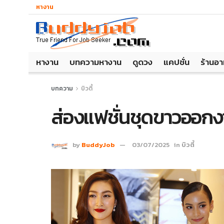
หางาน
หางาน
บทความหางาน
ดูดวง
แคปชั่น
ร้านอ
บทความ
บิวตี้
ส่องแฟชั่นชุดขาวออกง
by
BuddyJob
03/07/2025
in
บิวตี้