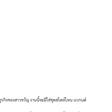
ุรกิจของสาวขวัญ งานนี้จะมีใส่ชุดสไตล์ไหน แบรนด์