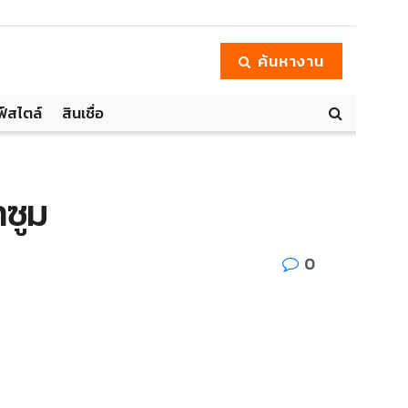
ค้นหางาน
ฟ์สไตล์
สินเชื่อ
าซูม
0