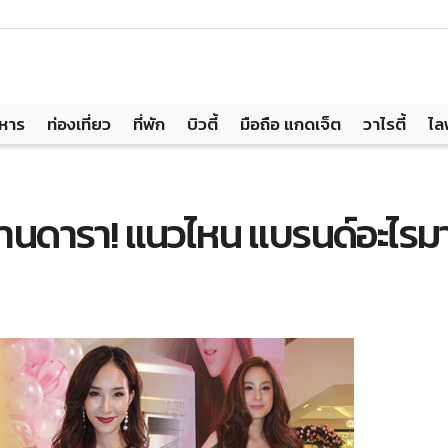
าหาร
ท่องเที่ยว
ที่พัก
บิวตี้
มือถือ แกดเจ็ต
วาไรตี้
ไล
านดารา! แนวไหน แบรนด์อะไรม