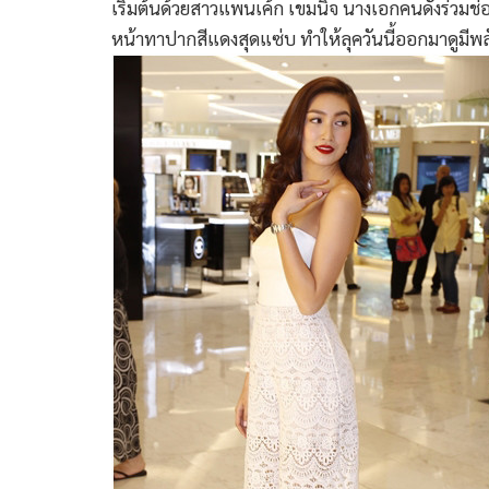
เริ่มต้นด้วยสาวแพนเค้ก เขมนิจ นางเอกคนดังร่วมช
หน้าทาปากสีแดงสุดแซ่บ ทำให้ลุควันนี้ออกมาดูมีพลั