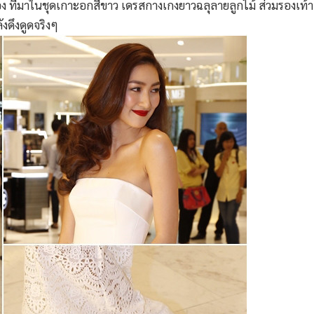
่อง ที่มาในชุดเกาะอกสีขาว เดรสกางเกงยาวฉลุลายลูกไม้ ส่วมรองเท
งดึงดูดจริงๆ