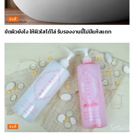
บิวตี้
ขัดผิวยังไง ให้ผิวใสได้โล่ รับรองงานนี้ไม่มีแห้งแตก
บิวตี้