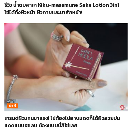
รีวิว น้ำตบสาเก Kiku-masamune Sake Lotion 3in1
ใช้ได้ทั้งผิวหน้า ผิวกายและมาส์กหน้า!
บิวตี้
เทรนด์ผิวแทนมาแรง! ไม่ต้องไปอาบแดดก็ได้ผิวสวยบ่ม
แดดแบบเซเลบ ต้องแบบนี้สิใช่เลย