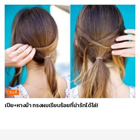
บิวตี้
เปีย+หางม้า ทรงผมเรียบร้อยที่น่ารักได้โล่!