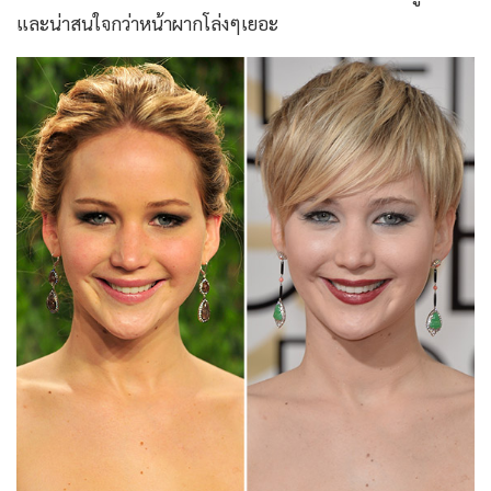
และน่าสนใจกว่าหน้าผากโล่งๆเยอะ