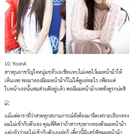
10. YoonA
สาวยุนอาขวัญใจหนุ่มๆทั่วเอเชียแทบไม่เคยไว้ผมหน้าม้าให้
เห็นเลย พอมาลองมีผมหน้าม้าก็ไม่ได้ดูแย่อะไร เพียงแต่
ใบหน้าเธอนั้นสมส่วนดีอยู่แล้ว พอมีผมหน้าม้าเลยยิ่งดูรกน่ะสิ
แม้แต่ดาราที่ว่าสวยทุกสถานการณ์ยังต้องมาจืดเพราะเลือกทรง
ผมไม่เข้ากับตัวเอง คุณพี่คิดว่าถ้าสาวๆอยากลองตัวผมหน้าม้า
แต่กลัวว่าจะไม่เข้ากับตัวเองล่ะก็ เดี๋ยวนี้มีแฮร์พีซผมหน้าม้า