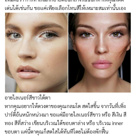
เด่นได้เช่นกัน ขอแค่เพียงเลือกโทนสีให้เหมาะสมเท่านั้นเอง
อายไลเนอร์สีขาวใต้ตา
หากคุณอยากให้ดวงตาของคุณกลมโต สดใสขึ้น จากวันที่เพิ่ง
ปาร์ตี้อันหนักหน่วงมา ขอแค่มีอายไลเนอร์สีขาว หรือ สีเงิน สี
ทอง สีที่สว่าง เขียนบริเวณใต้ขอบตาล่าง หรือ บริเวณ inner
ขอบตา แค่นี้ตาคุณก็สดใสได้ทันทีโดยไม่ต้องพักฟื้น