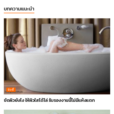
บทความแนะนำ
บิวตี้
ขัดผิวยังไง ให้ผิวใสได้โล่ รับรองงานนี้ไม่มีแห้งแตก