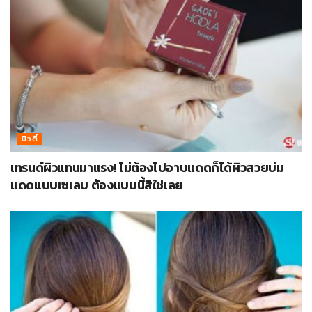
บิวตี้
เทรนด์ผิวแทนมาแรง! ไม่ต้องไปอาบแดดก็ได้ผิวสวยบ่ม
แดดแบบเซเลบ ต้องแบบนี้สิใช่เลย