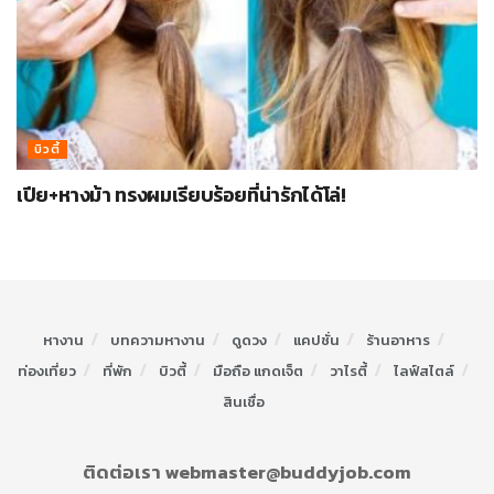
บิวตี้
เปีย+หางม้า ทรงผมเรียบร้อยที่น่ารักได้โล่!
หางาน
บทความหางาน
ดูดวง
แคปชั่น
ร้านอาหาร
ท่องเที่ยว
ที่พัก
บิวตี้
มือถือ แกดเจ็ต
วาไรตี้
ไลฟ์สไตล์
สินเชื่อ
ติดต่อเรา webmaster@buddyjob.com