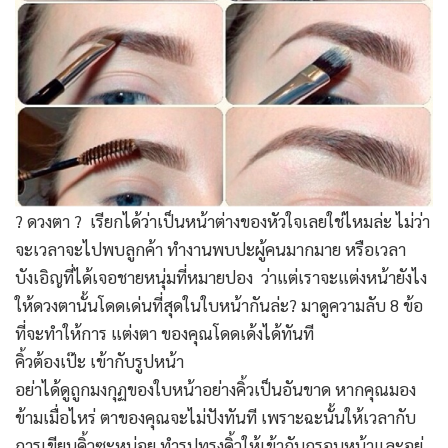
? ดวงตา ? เรียกได้ว่าเป็นหน้าต่างของหัวใจเลยใช่ไหมล่ะ ไม่ว่า
จะเวลาจะไปพบลูกค้า ทำงานพบปะผู้คนมากมาย หรือเวลา
บังเอิญที่ได้เจอชายหนุ่มที่หมายปอง ว่าแต่เราจะแต่งหน้ายังไง
ให้ดวงตานั้นโดดเด่นที่สุดในใบหน้ากันล่ะ? มาดูความลับ 8 ข้อ
ที่จะทำให้การ แต่งตา ของคุณโดดเด้งได้ทันที
คิ้วต้องเป๊ะ เข้ากับรูปหน้า
อย่าได้ดูถูกมงกุฏของใบหน้าอย่างคิ้วเป็นอันขาด หากคุณมอง
ข้ามเมื่อไหร่ ตาของคุณจะไม่ปังทันที เพราะฉะนั้นให้เวลากับ
การเขียนคิ้วซะหน่อย ทำรูปทรงคิ้วให้เข้ากับกรอบหน้าและอยู่