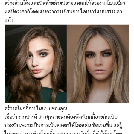
สร้างส่วนโค้งและปิดท้ายด้วยปลายแหลมให้สวยงามโฉบเฉี่ยว
แค่นี้ดวงตาก็โดดเด่นกว่าการเขียนอายไลเนอร์แบบธรรมดา
แล้ว
สร้างสโมกกี้อายในแบบของคุณ
เชื่อว่า งานปาร์ตี้ สาวๆหลายคนต้องพึ่งสโมกกี้อายกันเป็น
ประจำ เพราะเป็นการเน้นดวงตาให้โดดเด่น ชัดเจนขึ้น แต่รู้
ไหมคะว่า การทำสโมกกี้อายตอนกลางวันนั้นก็ทำให้คุณโดด