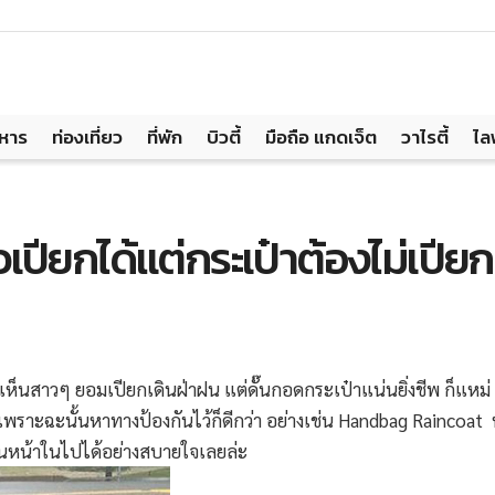
าหาร
ท่องเที่ยว
ที่พัก
บิวตี้
มือถือ แกดเจ็ต
วาไรตี้
ไล
ัวเปียกได้แต่กระเป๋าต้องไม่เปียก
็นสาวๆ ยอมเปียกเดินฝ่าฝน แต่ดั๊นกอดกระเป๋าแน่นยิ่งชีพ ก็แหม่ ก
 เพราะฉะนั้นหาทางป้องกันไว้ก็ดีกว่า อย่างเช่น Handbag Raincoat หร
ในหน้าในไปได้อย่างสบายใจเลยล่ะ