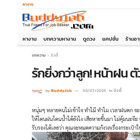
หางาน
หางาน
บทความหางาน
ดูดวง
แคปชั่น
ร้านอ
บทความ
บิวตี้
รักยิ่งกว่าลูก! หน้าฝน ต
by
BuddyJob
03/07/2025
in
บิวตี้
หนุ่มๆ หลายคนไม่เข้าใจ ทำไม๊ ทำไม เวลาฝนตก จะเห
ให้โดนฝนโดนน้ำได้ยังไง เสียหายขึ้นมา ไม่คุ้มนะจ๊ะ
รับรองได้เลยว่า คุณจะหมดความกังวลเรื่องกระเป๋า