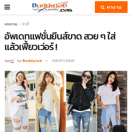
หางาน
บทความ
บิวตี้
อัพเดทแฟชั่นยีนส์ขาด สวย ๆ ใส่
แล้วเฟี้ยวเว่อร์ !
by
BuddyJob
03/07/2025