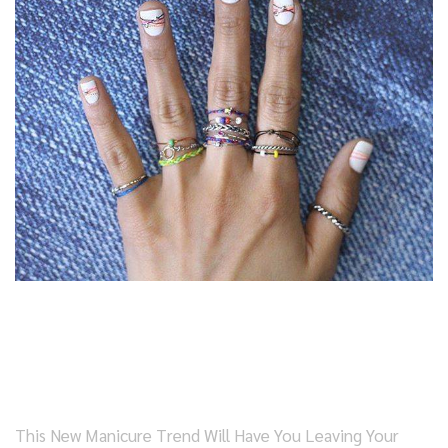
This New Manicure Trend Will Have You Leaving Your