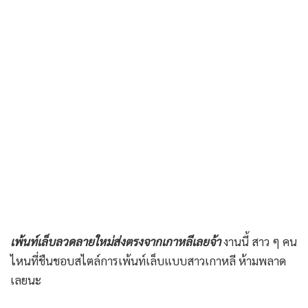
เพ้นท์เล็บลวดลายใหม่ส่งตรงจากเกาหลีเลยจ้า
งานนี้ สาว ๆ คน
ไหนที่ชืนชอบสไตล์การเพ้นท์เล็บแบบสาวเกาหลี ห้ามพลาด
เลยนะ