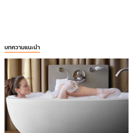
บทความแนะนำ