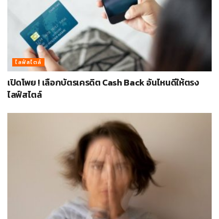
ไลฟ์สไตล์
เปิดโพย ! เลือกบัตรเครดิต Cash Back อันไหนดีให้ตรง
ไลฟ์สไตล์