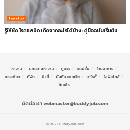
ไลฟ์สไตล์
รู้ให้ชัด โรคแพนิค เกิดจากอะไรได้บ้าง : คู่มือฉบับเริ่มต้น
หางาน
บทความหางาน
ดูดวง
แคปชั่น
ร้านอาหาร
ท่องเที่ยว
ที่พัก
บิวตี้
มือถือ แกดเจ็ต
วาไรตี้
ไลฟ์สไตล์
สินเชื่อ
ติดต่อเรา webmaster@buddyjob.com
© 2023 BuddyJob.com