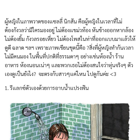
ผู้หญิงในภาพวาดของแซลลี่ นิกสัน คือผู้หญิงในเวลาที่ไม่
ต้องกังวลว่ามีใครมองอยู่ ไม่ต้องแขม่วท้อง หันข้างออกหากล้อง
ไม่ต้องยิ้ม กังวลรอยเหี่ยว ไม่ต้องโพสในท่าที่ออกแบบมาแล้วให้
ดูดี ฉลาด ฯลฯ เพราะภาพเขียนชุดนี้คือ ?สิ่งที่ผู้หญิงทำกันเวลา
ไม่มีคนมอง ในพื้นที่ปกติที่ธรรมดาๆ อย่างเช่นห้องน้ำ ร้าน
อาหาร ห้องนอนเน่าๆ และพวกเธอไม่ต้องสนใจว่าหุ่นจริงๆ ตัว
เองดูเป็นยังไง? จะตรงกับสาวๆแค่ไหน ไปดูกันค่ะ <3
1. รีแลกซ์ตัวเองด้วยการอาบน้ำแปรงฟัน