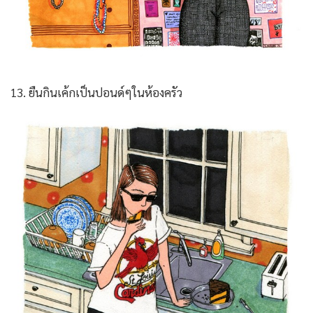
13. ยืนกินเค้กเป็นปอนด์ๆในห้องครัว