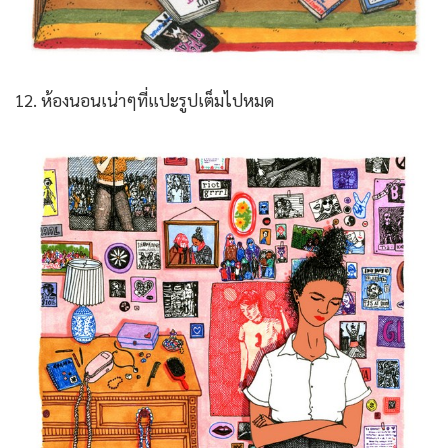
12. ห้องนอนเน่าๆที่แปะรูปเต็มไปหมด