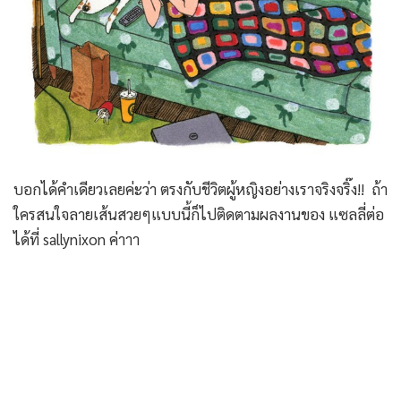
บอกได้คำเดียวเลยค่ะว่า ตรงกับชีวิตผู้หญิงอย่างเราจริงจริ๊ง!! ถ้า
ใครสนใจลายเส้นสวยๆแบบนี้ก็ไปติดตามผลงานของ แซลลี่ต่อ
ได้ที่ sallynixon ค่าาา