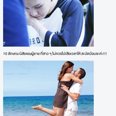
10 ลักษณะนิสัยของผู้ชาย ที่สาว ๆ ไม่ควรไปเสียเวลาให้ สะบัดบ๊อบซะค่ะ!!!