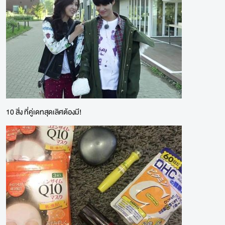
10 สิ่ง ที่คู่เดทสุดเลิศต้องมี!