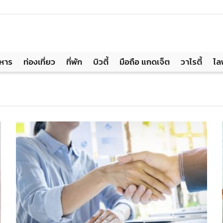
าหาร
ท่องเที่ยว
ที่พัก
บิวตี้
มือถือ แกดเจ็ต
วาไรตี้
ไล