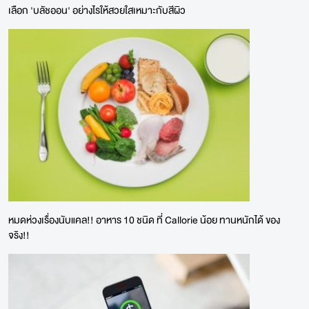
เลือก 'บลัชออน' อย่างไรให้สวยใสเหมาะกับสีผิว
หมดห่วงเรื่องนับแคล!! อาหาร 10 ชนิด ที่ Callorie น้อย ทานหนักได้ ของ
จริง!!