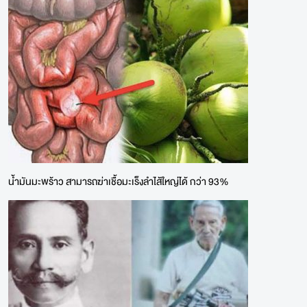
น้ำมันมะพร้าว สามารถฆ่าเชื้อมะเร็งลำไส้ใหญ่ได้ กว่า 93%