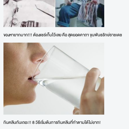
ของหายากมาก!!! ต้องแชร์เก็บไว้เลย คือ สุดยอดคาถา ขุนพันธรักษ์ราชเดช
กินคลีนกันเถอะ!! 8 วิธีเริ่มต้นการกินคลีนที่ทำตามได้ไม่ยาก!