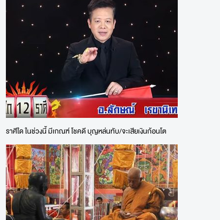
ราศีใด ในช่วงนี้ มีเกณฑ์ โชคดี บุญหล่นทับ/จะเสียเงินก้อนโต