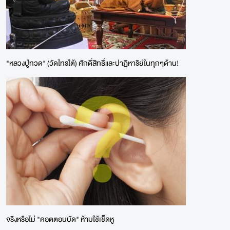
"หลวงปู่ทวด" (วัดไทรใต้) ศักดิ์สิทธิ์และปาฏิหาริย์ในทุกๆด้าน!
จริงหรือไม่ "คอตตอนบัด" ห้ามใช้เช็ดหู