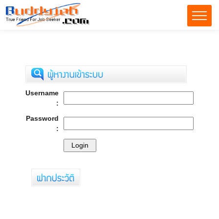
Username
:
Password
: