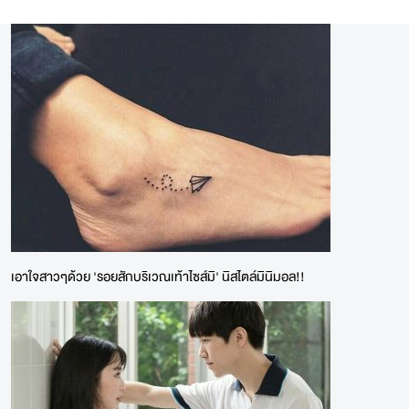
เอาใจสาวๆด้วย 'รอยสักบริเวณเท้าไซส์มิ' นิสไตล์มินิมอล!!