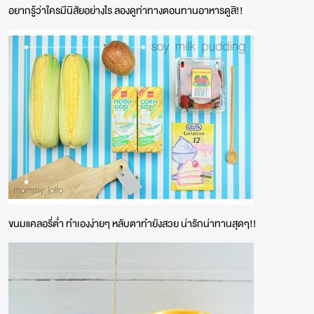
อยากรู้ว่าใครมีนิสัยอย่างไร ลองดูท่าทางตอนทานอาหารดูสิ!!
ขนมแคลอรี่ต่ำ ทำเองง่ายๆ หลับตาทำยังสวย น่ารักน่าทานสุดๆ!!