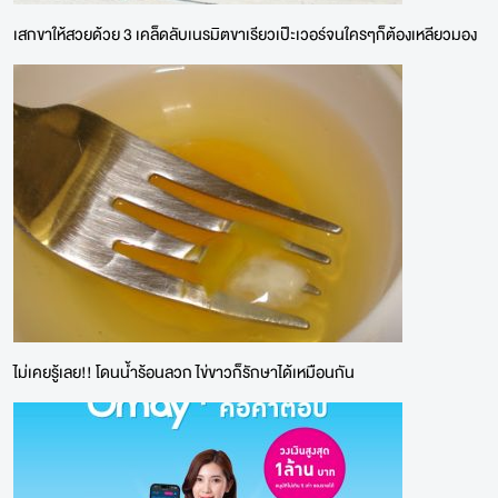
เสกขาให้สวยด้วย 3 เคล็ดลับเนรมิตขาเรียวเป๊ะเวอร์จนใครๆก็ต้องเหลียวมอง
ไม่เคยรู้เลย!! โดนน้ำร้อนลวก ไข่ขาวก็รักษาได้เหมือนกัน