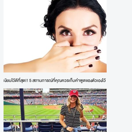
เงียบไว้ดีทึ่สุด!! 5 สถานการณ์ที่คุณควรเก็บคำพูดของตัวเองไว้