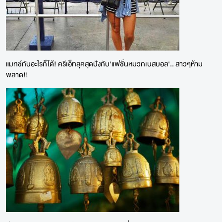
แมทช์กับอะไรก็ได้! ครีเอ็ทลุคสุดปังกับ'แฟชั่นหมวกเบสบอล'.. สาวๆห้าม
พลาด!!