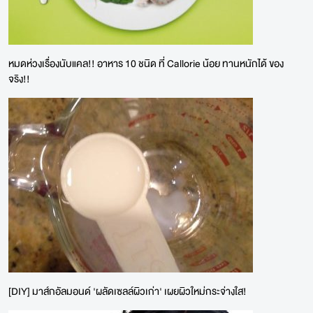
หมดห่วงเรื่องนับแคล!! อาหาร 10 ชนิด ที่ Callorie น้อย ทานหนักได้ ของ
จริง!!
[DIY] มาส์กอัลมอนด์ 'ผลัดเซลล์ผิวเก่า' เผยผิวใหม่กระจ่างใส!