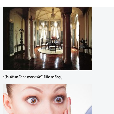
"บ้านพิษณุโลก" อาถรรพ์ที่ไม่มีใครกล้าอยู่!