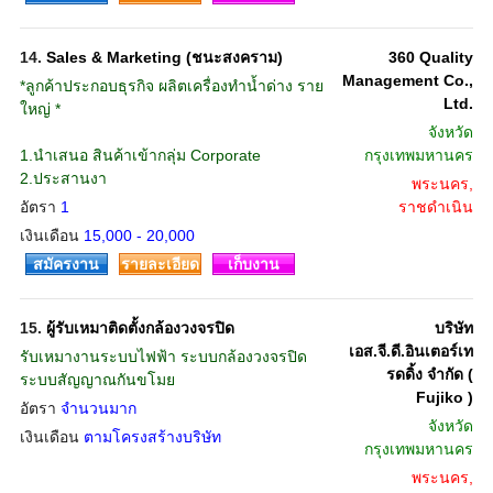
14.
Sales & Marketing (ชนะสงคราม)
360 Quality
Management Co.,
*ลูกค้าประกอบธุรกิจ ผลิตเครื่องทำน้ำด่าง ราย
Ltd.
ใหญ่ *
จังหวัด
1.นำเสนอ สินค้าเข้ากลุ่ม Corporate
กรุงเทพมหานคร
2.ประสานงา
พระนคร,
อัตรา
1
ราชดำเนิน
เงินเดือน
15,000 - 20,000
สมัครงาน
รายละเอียด
เก็บงาน
15.
ผู้รับเหมาติดตั้งกล้องวงจรปิด
บริษัท
เอส.จี.ดี.อินเตอร์เท
รับเหมางานระบบไฟฟ้า ระบบกล้องวงจรปิด
รดดิ้ง จำกัด (
ระบบสัญญาณกันขโมย
Fujiko )
อัตรา
จำนวนมาก
จังหวัด
เงินเดือน
ตามโครงสร้างบริษัท
กรุงเทพมหานคร
พระนคร,