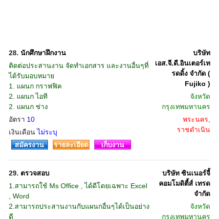
28.
นักศึกษาฝึกงาน
บริษัท
เอส.จี.ดี.อินเตอร์เท
ติดต่อประสานงาน จัดทำเอกสาร และงานอื่นๆที่
รดดิ้ง จำกัด (
ได้รับมอบหมาย
Fujiko )
1. แผนก กราฟฟิค
2. แผนก ไอที
จังหวัด
2. แผนก ช่าง
กรุงเทพมหานคร
อัตรา
10
พระนคร,
ราชดำเนิน
เงินเดือน
ไม่ระบุ
สมัครงาน
รายละเอียด
เก็บงาน
29.
ตรวจสอบ
บริษัท ซินเนอร์จี้
คอมโมดิตี้ส์ เทรด
1.สามารถใช้ Ms Office , ได้ดีโดยเฉพาะ Excel
จำกัด
, Word
2.สามารถประสานงานกับแผนกอื่นๆได้เป็นอย่าง
จังหวัด
ดี
กรุงเทพมหานคร