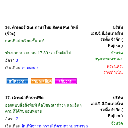
16.
ติวเตอร์ Gat ภาษาไทย สังคม Pat วิทย์
บริษัท
(ชีวะ)
เอส.จี.ดี.อินเตอร์เท
รดดิ้ง จำกัด (
สอนติวนักเรียนชั้น ม.6
Fujiko )
ช่วงเวลาประมาณ 17.30 น. เป็นต้นไป
จังหวัด
กรุงเทพมหานคร
อัตรา
3
พระนคร,
เงินเดือน
ตามตกลง
ราชดำเนิน
สมัครงาน
รายละเอียด
เก็บงาน
17.
เจ้าหน้าที่กราฟฟิค
บริษัท
เอส.จี.ดี.อินเตอร์เท
ออกแบบสื่อสิ่งพิมพ์ สื่อโฆษณาต่างๆ และอื่นๆ
รดดิ้ง จำกัด (
ตามที่ได้รับมอบหมาย
Fujiko )
อัตรา
2
จังหวัด
เงินเดือน
ยินดีพิจารณารายได้ตามความสามารถ