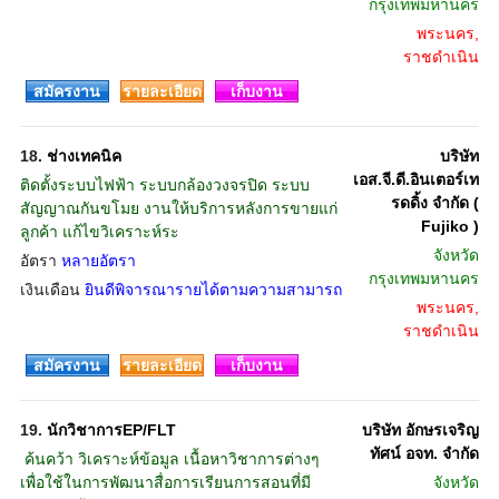
กรุงเทพมหานคร
พระนคร,
ราชดำเนิน
สมัครงาน
รายละเอียด
เก็บงาน
18.
ช่างเทคนิค
บริษัท
เอส.จี.ดี.อินเตอร์เท
ติดตั้งระบบไฟฟ้า ระบบกล้องวงจรปิด ระบบ
รดดิ้ง จำกัด (
สัญญาณกันขโมย งานให้บริการหลังการขายแก่
Fujiko )
ลูกค้า แก้ไขวิเคราะห์ระ
จังหวัด
อัตรา
หลายอัตรา
กรุงเทพมหานคร
เงินเดือน
ยินดีพิจารณารายได้ตามความสามารถ
พระนคร,
ราชดำเนิน
สมัครงาน
รายละเอียด
เก็บงาน
19.
นักวิชาการEP/FLT
บริษัท อักษรเจริญ
ทัศน์ อจท. จำกัด
 ค้นคว้า วิเคราะห์ข้อมูล เนื้อหาวิชาการต่างๆ
เพื่อใช้ในการพัฒนาสื่อการเรียนการสอนที่มี
จังหวัด