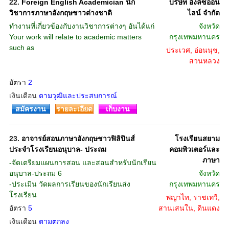
22.
Foreign English Academician นัก
บริษัท อิงลิซออน
วิชาการภาษาอังกฤษชาวต่างชาติ
ไลน์ จำกัด
ทำงานที่เกี่ยวข้องกับงานวิชาการต่างๆ อันได้แก่
จังหวัด
Your work will relate to academic matters
กรุงเทพมหานคร
such as
ประเวศ, อ่อนนุช,
สวนหลวง
อัตรา
2
เงินเดือน
ตามวุฒิและประสบการณ์
สมัครงาน
รายละเอียด
เก็บงาน
23.
อาจารย์สอนภาษาอังกฤษชาวฟิลิปินส์
โรงเรียนสยาม
ประจำโรงเรียนอนุบาล- ประถม
คอมพิวเตอร์และ
ภาษา
-จัดเตรียมแผนการสอน และสอนสำหรับนักเรียน
อนุบาล-ประถม 6
จังหวัด
-ประเมิน วัดผลการเรียนของนักเรียนส่ง
กรุงเทพมหานคร
โรงเรียน
พญาไท, ราชเทวี,
อัตรา
5
สานเสนใน, ดินแดง
เงินเดือน
ตามตกลง