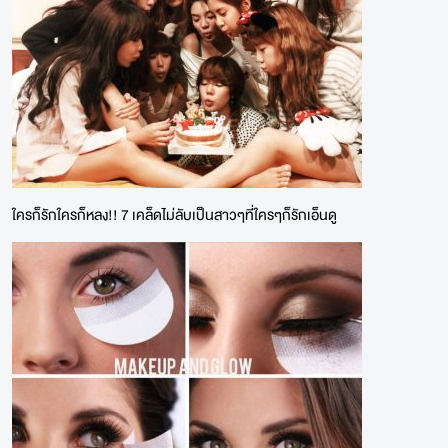
ใครก็รักใครก็หลง!! 7 เคล็ดไม่ลับเป็นสาวๆที่ใครๆก็รักเอ็นดู