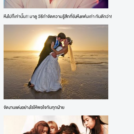
หึงไปก็เท่านั้น!! มาดู วิธีกำจัดความรู้สึกที่ยังหึงแฟนเก่า กันดีกว่า!
จัดงานแต่งอย่างไรให้พอใจกันทุกฝ่าย