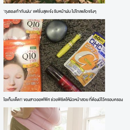
'ถุงรองเท้ากันฝน' แฟชั่นสุดเจ๋ง รับหน้าฝน ไปไกลแล้วจริงๆ
ไอเท็มเด็ด!! ของสาวออฟฟิศ ช่วยพิชิตให้ผิวหน้าสวย ที่ต้องมีไว้ครอบครอง