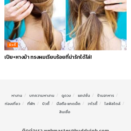
บิวตี้
เปีย+หางม้า ทรงผมเรียบร้อยที่น่ารักได้โล่!
หางาน
บทความหางาน
ดูดวง
แคปชั่น
ร้านอาหาร
ท่องเที่ยว
ที่พัก
บิวตี้
มือถือ แกดเจ็ต
วาไรตี้
ไลฟ์สไตล์
สินเชื่อ
ติดต่อเรา webmaster@buddyjob.com