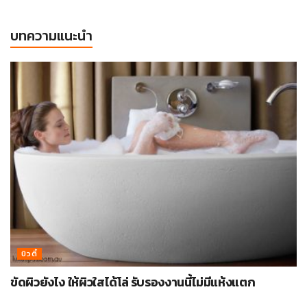
บทความแนะนำ
บิวตี้
ขัดผิวยังไง ให้ผิวใสได้โล่ รับรองงานนี้ไม่มีแห้งแตก