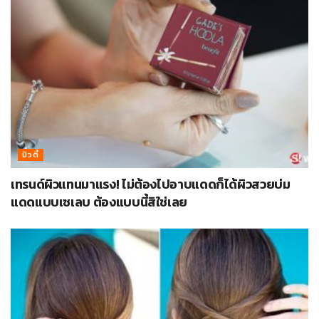
บิวตี้
เทรนด์ผิวแทนมาแรง! ไม่ต้องไปอาบแดดก็ได้ผิวสวยบ่ม
แดดแบบเซเลบ ต้องแบบนี้สิใช่เลย