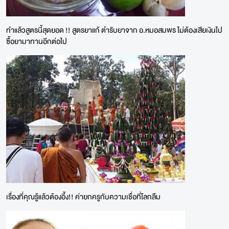
ทำแล้วสูตรนี้สุดยอด !! สูตรยาแก้ ตำรับยาจาก อ.หมอสมพร ไม่ต้องเสียเงินไป
ซื้อยามาทานอีกต่อไป
เรื่องที่คุณรู้แล้วต้องอึ้ง!! ค่ายกครูกับความเชื่อที่โลกลืม