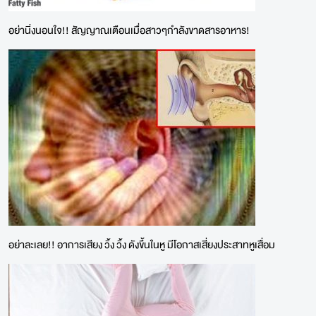
อย่านิ่งนอนใจ!! สัญญาณเตือนเมื่อสาวๆกำลังขาดสารอาหาร!
อย่าละเลย!! อาการเสียง วิ้ง วิ้ง ดังขึ้นในหู มีโอกาสเสี่ยงประสาทหูเสื่อม