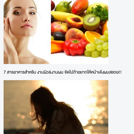
7 สารอาหารสำหรับ งานผิว&งานผม จัดไปถ้าอยากให้หน้าเด้งผมสลวย!!