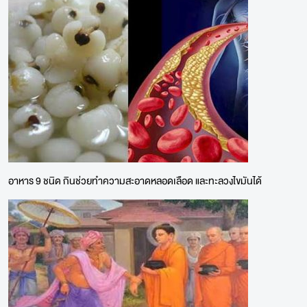
อาหาร 9 ชนิด กินช่วยทำความสะอาดหลอดเลือด และทะลวงไขมันได้