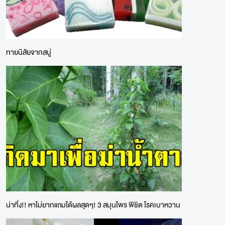
ทายนิสัยจากสบู่
น่าทึ่ง!! หาไม่ยากแถมได้ผลสุดๆ! 3 สมุนไพร พิชิต โรคเบาหวาน