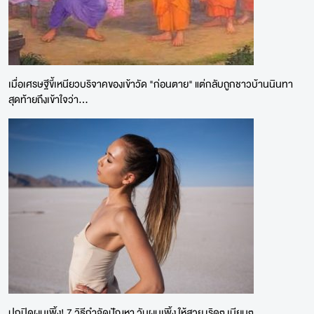
เมื่อเศรษฐีขี้เหนียวบริจาคของเข้าวัด "ก่อนตาย" แต่กลับถูกชาวบ้านนินทา
สุดท้ายถึงเข้าใจว่า...
ปกปิดผมเพิ้ง! 7 วิธีกำจัดปัญหา วันผมเพิ้ง ให้สวย เริดๆ เนียนๆ