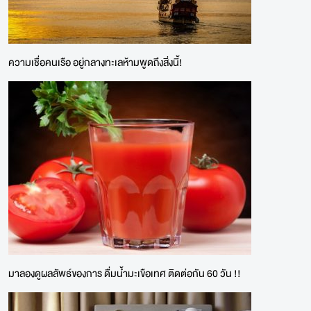
ความเชื่อคนเรือ อยู่กลางทะเลห้ามพูดถึงสิ่งนี้!
มาลองดูผลลัพธ์ของการ ดื่มน้ำมะเขือเทศ ติดต่อกัน 60 วัน !!