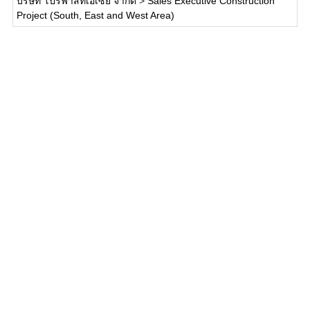
บริษัท โปรฟาส์ทเอเซีย จำกัด
>
Sales Executive Construction
Project (South, East and West Area)