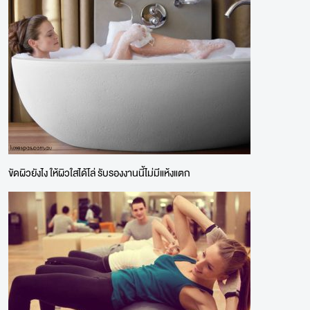
ขัดผิวยังไง ให้ผิวใสได้โล่ รับรองงานนี้ไม่มีแห้งแตก