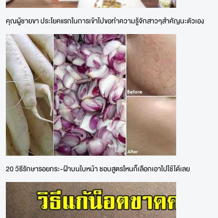
คุณผู้ชายขา ประโยคแรกในการเข้าไปขอทำความรู้จักสาวๆสำคัญนะตัวเอง
20 วิธีรักษารอยกระ-ฝ้าบนใบหน้า ชอบสูตรไหนก็เลือกเอาไปใช้ได้เลย