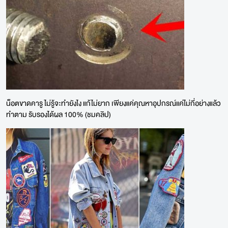
น็อตขาดคารู ไม่รู้จะทำยังไง แก้ไม่ยาก เพียงแค่คุณหาอุปกรณ์แค่ไม่กี่อย่างแล้ว
ทำตาม รับรองได้ผล 100% (ชมคลิป)