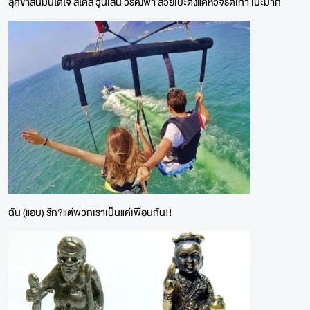
ลุคขาสั้นมั่นได้ใจ สไตล์ วุ้นเส้น วิริฒิพา สวยเป๊ะตั้งแต่หัวจรดเท้า เป๊ะมาก
ฉัน (แอบ) รัก?แต่พวกเราเป็นแค่เพื่อนกัน!!