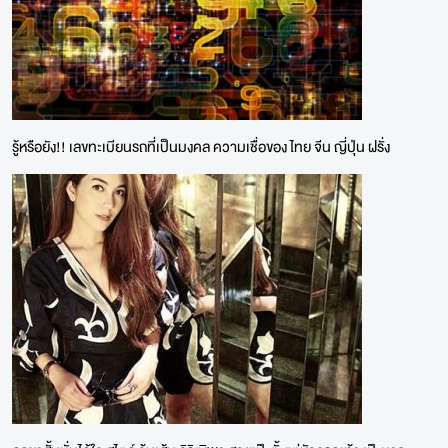
รู้หรือยัง!! เลขทะเบียนรถที่เป็นมงคล ความเชื่อของ ไทย จีน ญี่ปุ่น ฝรั่ง