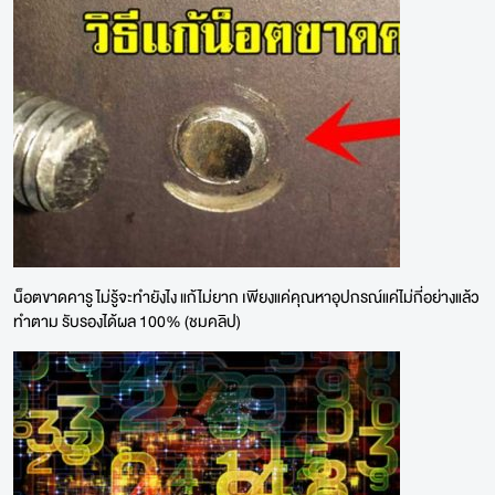
น็อตขาดคารู ไม่รู้จะทำยังไง แก้ไม่ยาก เพียงแค่คุณหาอุปกรณ์แค่ไม่กี่อย่างแล้ว
ทำตาม รับรองได้ผล 100% (ชมคลิป)