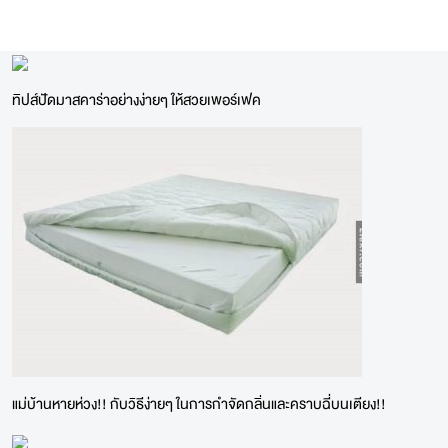
ทิปส์ปัดมาสคาร่าอย่างง่ายๆ ให้สวยเพอร์เฟค
แม่บ้านหายห่วง!! กับวิธีง่ายๆ ในการกำจัดกลิ่นและคราบฉี่บนเตียง!!