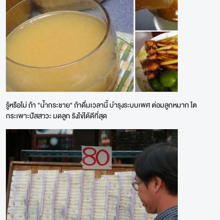
รู้หรือไม่ ถ้า "น้ำกระชาย" ถ้าดื่มเวลานี้ บำรุงระบบเพศ ต่อมลูกหมาก ไต
กระเพาะปัสสาวะ มดลูก รังไข่ได้ดีที่สุด