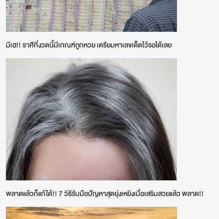
มีเฮ!! ราศีที่งวดนี้มีเกณฑ์ถูกหวย เตรียมหาเลขเด็ดไว้รอได้เลย
พลาดแล้วก็แก้ได้!! 7 วิธีรับมือปัญหาสุดยุ่งเหยิงเมื่อเสริมสวยแล้ว พลาด!!