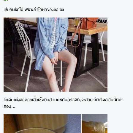
เสียคนรักไปเพราะคำโกหกของตัวเอง
ไอเดียแต่งตัวด้วยเสื้อเชิ้ตยีนส์ แมตช์กับอะไรดีถึงจะสวยเก๋มีสไตล์ วันนี้มีคำ
ตอบ...