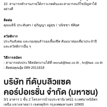
10.
สามารถทำงานภายใต้ภาวะกดดันและสามารถแก้ไขปัญหาได้
อย่างดี
ติดต่อ
คุณนลินี ประทับศร / สุภิญญา อยู่สุข / วณิชชา ขัติยศ
สวัสดิการ
ประกันสังคม และกองทุนสำรองเลี้ยงชีพ สัมมนาท่องเที่ยวประจำปี
และสวัสดิการอื่น ๆ
วิธีการสมัคร
- สามารถส่งประวัติสมัครงานได้ที่ recruit@twz.co.th , hr@twz..co.th
- ติดต่อคุณอุ้ย 089-2011818
บริษัท ทีดับบลิวแซด
คอร์ปอเรชั่น จำกัด (มหาชน)
3/1 อาคาร 1 ชั้น 2 โครงการบ้านประชานิเวศน์1 ถ.เทศบาลนิมิตร
เหนือ แขวงลาดยาว เขตจตุจักร กรุงเทพมหานคร 10900