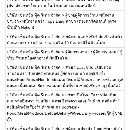
(ประจำสาขาโกสุมรวมใจ โซนสงประภาดอนเมือง)
บริษัท เซ็นทรัล ฟู้ด รีเทล จำกัด
>
ผู้ช่วยผู้จัดการร้าน/ พนักงาน
ประจำ / พนักงานครัว Tops Daily สาขา เดอะพาร์คแลนด์ (ตรง
ข้ามตึก Nation)
บริษัท เซ็นทรัล ฟู้ด รีเทล จำกัด
>
พนักงานแคชเชียร์ จัดเรียงสินค้า
ด้านอาหาร ประจำสาขาสุขุมวิท 19 ติดสถานีไฟฟ้าอโศก
บริษัท เซ็นทรัล ฟู้ด รีเทล จำกัด
>
ผู้จัดการสาขา / ผู้จัดการแผนก/ ผู้
ช่วย ร้านเครื่องสำอางค์ มัทสึโมโตะ
บริษัท เซ็นทรัล ฟู้ด รีเทล จำกัด
>
สาขา East Ville เลียบด่วน
รามอินทรา รับสมัคร ตำแหน่ง ผู้จัดการแผนก แคชเชียร์ /
แผนกFood/แผนกNon-food/แผนกผักผลไม้/แผนก อาหารพร้อมปรุง/
แผนก เนื้อ/แผนก Bakery/แผนก พื้นที่ร้านเช่า/ผุ้เชียวชาญเนื้อสัตว์
บริษัท เซ็นทรัล ฟู้ด รีเทล จำกัด
>
สาขาเปิดใหม่ East Ville เลียบ
ด่วนรามอินทรา รับสมัคร แคชเชียร์/ตรวจสอบสินค้า/เเพคสินค้า/
ส่งสินค้า/จัดเรียงสินค้า/แผนก Food/Non-
Food/Meat/Produce/Delica/Bekary/Wine/Dairy Frozen/กุ๊ก ผู้ช่วย
กุ๊ก
บริษัท เซ็นทรัล ฟู้ด รีเทล จำกัด
>
พนักงานประจำ Tops Market สา