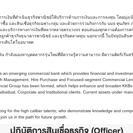
รเงินที่ดำเนินธุรกิจพาณิชย์ให้บริการด้านการเงินและการลงทุน โดยมุ่งเ
้อ และสินเชื่อธุรกิจเฉพาะกลุ่ม และด้วยการร่วมกิจการกับ บมจ.ทุนภัทร ภายใต
บริการทางการเงินที่หลากหลายครบวงจร ตอบสนองทุกความต้องการครอบคลุม
องลูกค้าธุรกิจธนาคารพาณิชย์ และธุรกิจตลาดทุน นอกจากนี้ ในปัจจุบันสิน
นการเติบโตในอนาคต
น กำลังมองหาบุคคลากรรุ่นใหม่ที่มีความรู้ความสามารถ มีความคิดริเริ่มสร้า
s an emerging commercial bank which provides financial and investment
alth Management, Hire Purchase and Focused-segment Commercial Lend
ncial Group has been formed, which helps enhance and broaden KKBs 
Individual, Corporate and Institutional clients. Current assets under
king for the high caliber talents; who demonstrate knowledge and compet
join us in the path for future growth.
ปฏิบัติการสินเชื่อธุรกิจ (Officer)