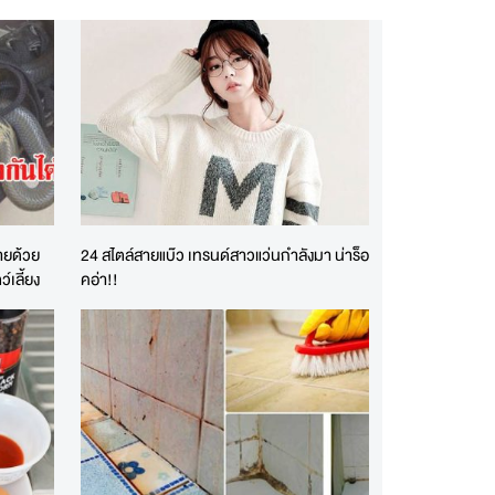
่ายด้วย
24 สไตล์สายแบ๊ว เทรนด์สาวแว่นกำลังมา น่าร็อ
์เลี้ยง
คอ่า!!