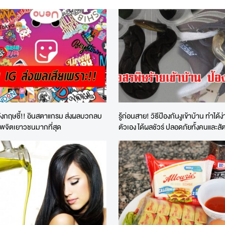
ยอังกฤษชี้!! อินสตาแกรม ส่งผลบวกลบ
รู้ก่อนสาย! วิธีป้องกันงูเข้าบ้าน ทำได้ง
าพจิตเยาวชนมากที่สุด
ตัวเอง ได้ผลชัวร์ ปลอดภัยทั้งคนและสัตว