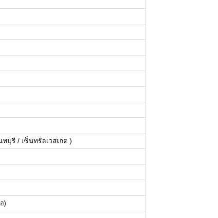
บุรี / เซ็นทรัลเวสเกต )
อ)