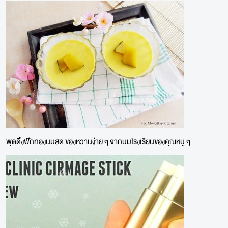
พุดดิ้งฟักทองนมสด ของหวานง่าย ๆ จากนมโรงเรียนของคุณหนู ๆ