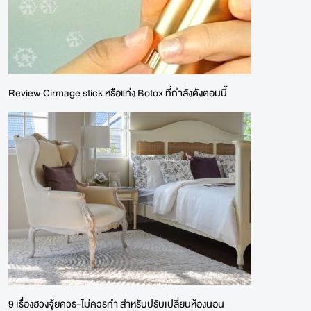
Review Cirmage stick หรือแท่ง Botox ที่กำลังดังตอนนี้
9 เรื่องฮวงจุ้ยควร-ไม่ควรทำ สำหรับปรับเปลี่ยนห้องนอน