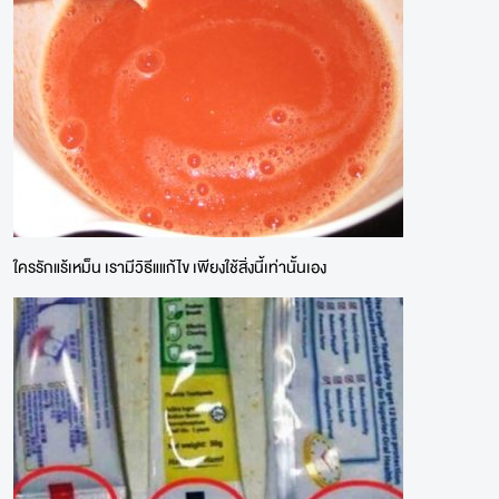
ใครรักแร้เหม็น เรามีวิธีแแก้ไข เพียงใช้สิ่งนี้เท่านั้นเอง