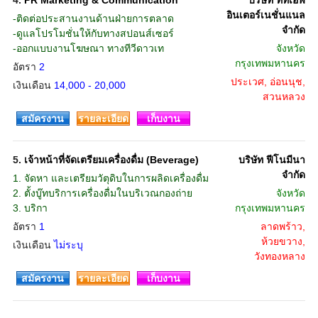
4.
PR Marketing & Communication
บริษัท ทีทีเอฟ
อินเตอร์เนชั่นแนล
-ติดต่อประสานงานด้านฝ่ายการตลาด
จำกัด
-ดูแลโปรโมชั่นให้กับทางสปอนส์เซอร์
-ออกแบบงานโฆษณา ทางทีวีดาวเท
จังหวัด
กรุงเทพมหานคร
อัตรา
2
ประเวศ, อ่อนนุช,
เงินเดือน
14,000 - 20,000
สวนหลวง
สมัครงาน
รายละเอียด
เก็บงาน
5.
เจ้าหน้าที่จัดเตรียมเครื่องดื่ม (Beverage)
บริษัท ฟีโนมีนา
จำกัด
1. จัดหา และเตรียมวัตุดิบในการผลิดเครื่องดื่ม
2. ตั้งบู๊ทบริการเครื่องดื่มในบริเวณกองถ่าย
จังหวัด
3. บริกา
กรุงเทพมหานคร
อัตรา
1
ลาดพร้าว,
ห้วยขวาง,
เงินเดือน
ไม่ระบุ
วังทองหลาง
สมัครงาน
รายละเอียด
เก็บงาน