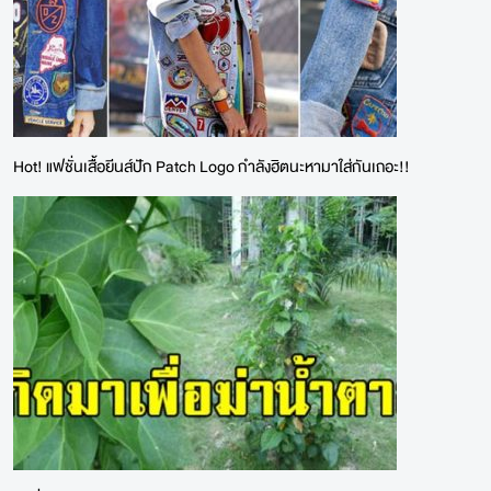
Hot! แฟชั่นเสื้อยีนส์ปัก Patch Logo กำลังฮิตนะหามาใส่กันเถอะ!!