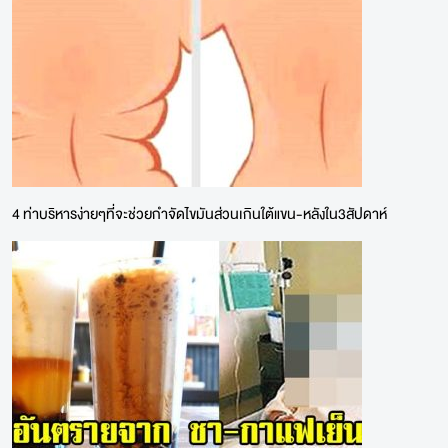
4 ท่าบริหารง่ายๆที่จะช่วยกำจัดไขมันส่วนเกินใต้แขน-หลังใน3สัปดาห์