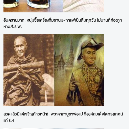
อันตรายมาก! หนุ่มซื้อเครื่องดื่มชานม-กาแฟเย็นดื่มทุกวัน ไม่นานก็ต้องถูก
หามส่งร.พ.
สวดแล้วมีแต่เจริญก้าวหน้า!! พระคาถาบูชาพ่อแม่ ที่องค์สมเด็จโตทรงเทศน์
แก่ ร.4