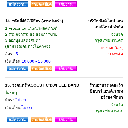
สมัครงาน
รายละเอียด
เก็บงาน
14.
พริตตี้/MC/พิธีกร (งานประจำ)
บริษัท พิงค์ ไลน์ เอน
เตอร์ไพรส์ จำกัด
1.Presenter แนะนำผลิตภัณฑ์
2.ร่วมกิจกรรมส่งเสริมการขาย
จังหวัด
3.ออกบูธแสดงสินค้า
กรุงเทพมหานคร
(สามารถเดินทางไปต่างจัง
บางกอกน้อย,
อัตรา
5
บางพลัด
เงินเดือน
10,000 - 15,000
สมัครงาน
รายละเอียด
เก็บงาน
15.
วงดนตรี/ACOUSTIC/DJ/FULL BAND
ร้านอาหาร เดอะวิว
บีชบาร์แอนด์เรสเท
ไม่ระบุ
อร์รอง พัทยา
อัตรา
ไม่ระบุ
จังหวัด
เงินเดือน
ไม่ระบุ
กรุงเทพมหานคร
สมัครงาน
รายละเอียด
เก็บงาน