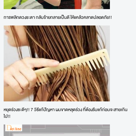
การพลิกดวงชะตา กลับร้ายกลายเป็นดี ให้แคล้วคลาดปลอดภัย!!
หยุดร่วงซะดีๆ!! 7 วิธีแก้ปัญหา ผมขาดหลุดร่วง ที่ต้องรีบแก้ก่อนจะสายเกิน
ไป!!