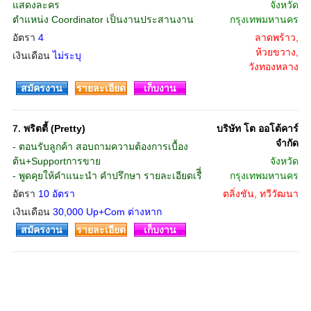
แสดงละคร
จังหวัด
ตำแหน่ง Coordinator เป็นงานประสานงาน
กรุงเทพมหานคร
อัตรา
4
ลาดพร้าว,
ห้วยขวาง,
เงินเดือน
ไม่ระบุ
วังทองหลาง
สมัครงาน
รายละเอียด
เก็บงาน
7.
พริตตี้ (Pretty)
บริษัท โต ออโต้คาร์
จำกัด
- ตอนรับลูกค้า สอบถามความต้องการเบื้อง
ต้น+Supportการขาย
จังหวัด
- พูดคุยให้คำแนะนำ คำปรึกษา รายละเอียดเรืี่
กรุงเทพมหานคร
อัตรา
10 อัตรา
ตลิ่งชัน, ทวีวัฒนา
เงินเดือน
30,000 Up+Com ต่างหาก
สมัครงาน
รายละเอียด
เก็บงาน