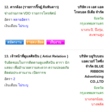
12.
ตากล้อง (รายการกิ๊กดู๋,จันพันดาว)
บริษัท เจ เอส แอล
โกลบอล มีเดีย จำกัด
ช่างถ่ายภาพ VDO รายการโทรทัศน์
จังหวัด
อัตรา
หลายอัตรา
กรุงเทพมหานคร
เงินเดือน
ไม่ระบุ
บางกะปิ, บึงกุ่ม,
สะพานสูง
สมัครงาน
รายละเอียด
เก็บงาน
13.
เจ้าหน้าที่ดูแลศิลปิน ( Artist Relation )
บริษัท บลูริบบอน
แอดเวอร์ ไทซิ่ง
รับผิดชอบในการติดตามดูแลศิลปิน ดารา นัก
จำกัด BLUE
แสดง เพื่ออำนวยความสะดวก ความปลอดภัย
RIBBON
ติดต่อประสานงาน เปิดการข
Advertising
อัตรา
2
CO.,LTD
เงินเดือน
ไม่ระบุ
จังหวัด
กรุงเทพมหานคร
บางกอกน้อย,
บางพลัด