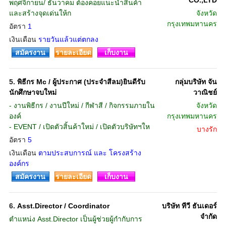
CO.,LTD
พฤศจิกายน/ ธันวาคม ต้องคอยแนะนำสินค้า
และสร้างจุดเด่นให้ก
จังหวัด
กรุงเทพมหานคร
อัตรา
1
เงินเดือน
รายวันแล้วแต่ตกลง
สมัครงาน
รายละเอียด
เก็บงาน
5.
พิธีกร Mc / ผู้ประกาศ (ประจำสีลม)ยินดีรับ
กลุ่มบริษัท จัน
นักศึกษาจบใหม่
วาณิชย์
- งานพิธีกร / งานปีใหม่ / กีฬาสี / กิจกรรมภายใน
จังหวัด
องค์
กรุงเทพมหานคร
- EVENT / เปิดตัวสิ้นค้าใหม่ / เปิดตัวบริษัทฯให
บางรัก
อัตรา
5
เงินเดือน
ตามประสบการณ์ และ โครงสร้าง
องค์กร
สมัครงาน
รายละเอียด
เก็บงาน
6.
Asst.Director / Coordinator
บริษัท ทีวี ธันเดอร์
จำกัด
ตำแหน่ง Asst.Director เป็นผู้ช่วยผู้กำกับการ