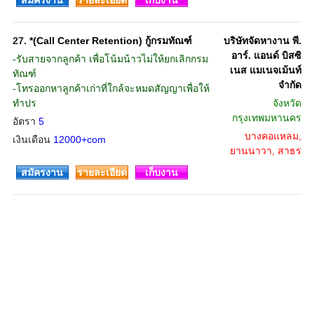
สมัครงาน
รายละเอียด
เก็บงาน
27.
*(Call Center Retention) กู้กรมทัณฑ์
บริษัทจัดหางาน พี.
อาร์. แอนด์ บิสซิ
-รับสายจากลูกค้า เพื่อโน้มน้าวไม่ให้ยกเลิกกรม
เนส แมเนจเม้นท์
ทัณฑ์
จำกัด
-โทรออกหาลูกค้าเก่าที่ใกล้จะหมดสัญญาเพื่อให้
ทำปร
จังหวัด
กรุงเทพมหานคร
อัตรา
5
บางคอแหลม,
เงินเดือน
12000+com
ยานนาวา, สาธร
สมัครงาน
รายละเอียด
เก็บงาน