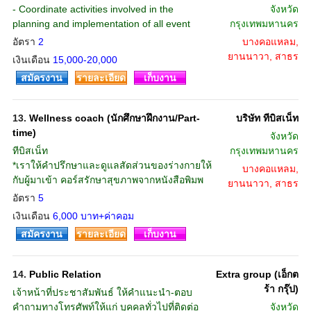
- Coordinate activities involved in the
จังหวัด
planning and implementation of all event
กรุงเทพมหานคร
อัตรา
2
บางคอแหลม,
ยานนาวา, สาธร
เงินเดือน
15,000-20,000
สมัครงาน
รายละเอียด
เก็บงาน
13.
Wellness coach (นักศึกษาฝึกงาน/Part-
บริษัท ทีบิสเน็ท
time)
จังหวัด
ทีบิสเน็ท
กรุงเทพมหานคร
*เราให้คำปรึกษาและดูแลสัดส่วนของร่างกายให้
บางคอแหลม,
กับผู้มาเข้า คอร์สรักษาสุขภาพจากหนังสือพิมพ
ยานนาวา, สาธร
อัตรา
5
เงินเดือน
6,000 บาท+ค่าคอม
สมัครงาน
รายละเอียด
เก็บงาน
14.
Public Relation
Extra group (เอ็กต
ร้า กรุ๊ป)
เจ้าหน้าที่ประชาสัมพันธ์ ให้คำแนะนำ-ตอบ
คำถามทางโทรศัพท์ให้แก่ บุคคลทั่วไปที่ติดต่อ
จังหวัด