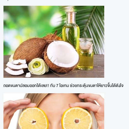
ถอดขนตาปลอมออกได้เลย!! กับ 7 ไอเทม ช่วยกระตุ้นขนตาให้ยาวขึ้นได้ดังใจ