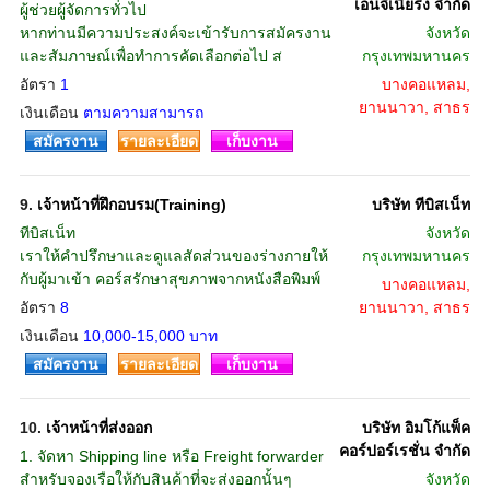
เอ็นจิเนียริ่ง จำกัด
ผู้ช่วยผู้จัดการทั่วไป
หากท่านมีความประสงค์จะเข้ารับการสมัครงาน
จังหวัด
และสัมภาษณ์เพื่อทำการคัดเลือกต่อไป ส
กรุงเทพมหานคร
อัตรา
1
บางคอแหลม,
ยานนาวา, สาธร
เงินเดือน
ตามความสามารถ
สมัครงาน
รายละเอียด
เก็บงาน
9.
เจ้าหน้าที่ฝึกอบรม(Training)
บริษัท ทีบิสเน็ท
ทีบิสเน็ท
จังหวัด
เราให้คำปรึกษาและดูแลสัดส่วนของร่างกายให้
กรุงเทพมหานคร
กับผู้มาเข้า คอร์สรักษาสุขภาพจากหนังสือพิมพ์
บางคอแหลม,
อัตรา
8
ยานนาวา, สาธร
เงินเดือน
10,000-15,000 บาท
สมัครงาน
รายละเอียด
เก็บงาน
10.
เจ้าหน้าที่ส่งออก
บริษัท อิมโก้แพ็ค
คอร์ปอร์เรชั่น จำกัด
1. จัดหา Shipping line หรือ Freight forwarder
สำหรับจองเรือให้กับสินค้าที่จะส่งออกนั้นๆ
จังหวัด