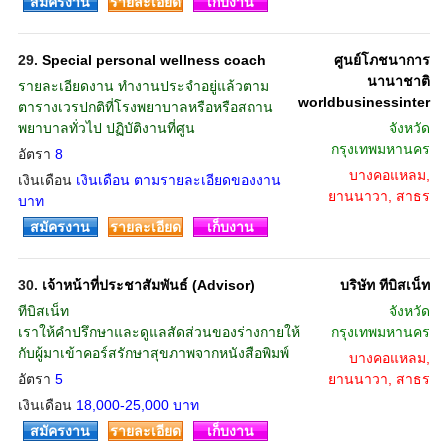
สมัครงาน
รายละเอียด
เก็บงาน
29.
Special personal wellness coach
ศูนย์โภชนาการ
นานาชาติ
รายละเอียดงาน ทำงานประจำอยู่แล้วตาม
worldbusinessinter
ตารางเวรปกติที่โรงพยาบาลหรือหรือสถาน
พยาบาลทั่วไป ปฏิบัติงานที่ศูน
จังหวัด
กรุงเทพมหานคร
อัตรา
8
บางคอแหลม,
เงินเดือน
เงินเดือน ตามรายละเอียดของงาน
ยานนาวา, สาธร
บาท
สมัครงาน
รายละเอียด
เก็บงาน
30.
เจ้าหน้าที่ประชาสัมพันธ์ (Advisor)
บริษัท ทีบิสเน็ท
ทีบิสเน็ท
จังหวัด
เราให้คำปรึกษาและดูแลสัดส่วนของร่างกายให้
กรุงเทพมหานคร
กับผู้มาเข้าคอร์สรักษาสุขภาพจากหนังสือพิมพ์
บางคอแหลม,
อัตรา
5
ยานนาวา, สาธร
เงินเดือน
18,000-25,000 บาท
สมัครงาน
รายละเอียด
เก็บงาน