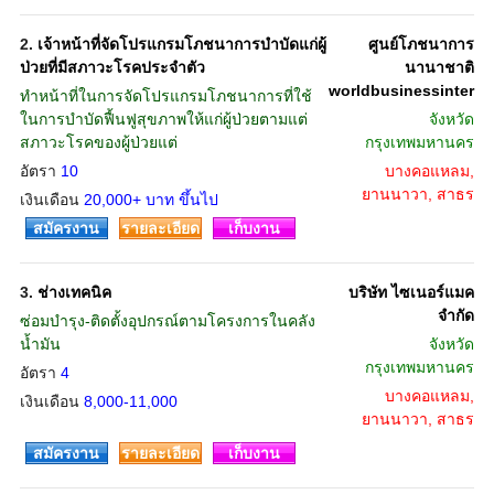
2.
เจ้าหน้าที่จัดโปรแกรมโภชนาการบำบัดแก่ผู้
ศูนย์โภชนาการ
ป่วยที่มีสภาวะโรคประจำตัว
นานาชาติ
worldbusinessinter
ทำหน้าที่ในการจัดโปรแกรมโภชนาการที่ใช้
ในการบำบัดฟื้นฟูสุขภาพให้แก่ผู้ป่วยตามแต่
จังหวัด
สภาวะโรคของผู้ป่วยแต่
กรุงเทพมหานคร
อัตรา
10
บางคอแหลม,
ยานนาวา, สาธร
เงินเดือน
20,000+ บาท ขึ้นไป
สมัครงาน
รายละเอียด
เก็บงาน
3.
ช่างเทคนิค
บริษัท ไซเนอร์แมค
จำกัด
ซ่อมบำรุง-ติดตั้งอุปกรณ์ตามโครงการในคลัง
น้ำมัน
จังหวัด
กรุงเทพมหานคร
อัตรา
4
บางคอแหลม,
เงินเดือน
8,000-11,000
ยานนาวา, สาธร
สมัครงาน
รายละเอียด
เก็บงาน