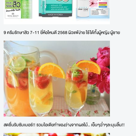
9 ครีมรักษาสิว 7-11 ยี่ห้อไหนดี 2568 ผิวแพ้ง่าย ใช้ได้ทั้งผู้หญิง ผู้ชาย
สดชื่นรับซัมเมอร์!! รวมไอเดียทำของว่างจากผลไม้.. เย็นๆฉ่ำๆละมุนลิ้น!!