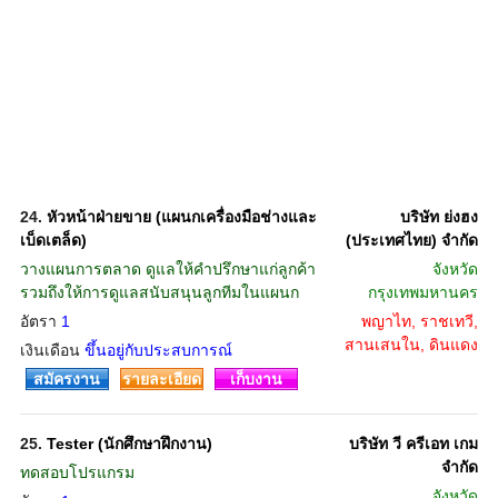
24.
หัวหน้าฝ่ายขาย (แผนกเครื่องมือช่างและ
บริษัท ย่งฮง
เบ็ดเตล็ด)
(ประเทศไทย) จำกัด
วางแผนการตลาด ดูแลให้คำปรึกษาแก่ลูกค้า
จังหวัด
รวมถึงให้การดูแลสนับสนุนลูกทีมในแผนก
กรุงเทพมหานคร
อัตรา
1
พญาไท, ราชเทวี,
สานเสนใน, ดินแดง
เงินเดือน
ขึ้นอยู่กับประสบการณ์
สมัครงาน
รายละเอียด
เก็บงาน
25.
Tester (นักศึกษาฝึกงาน)
บริษัท วี ครีเอท เกม
จำกัด
ทดสอบโปรแกรม
จังหวัด