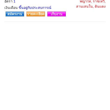
อัตรา
1
พญาไท, ราชเทวี,
สานเสนใน, ดินแดง
เงินเดือน
ขึ้นอยู่กับประสบการณ์
สมัครงาน
รายละเอียด
เก็บงาน