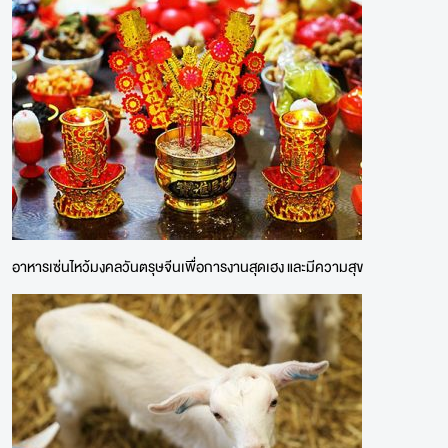
อาหารเซ่นไหว้มงคลวันตรุษจีนเพื่อการงานสุดเฮง และมีความสุข