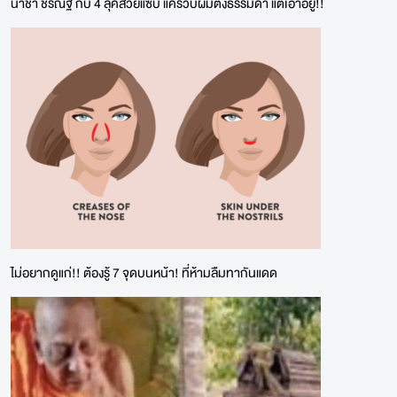
น้ำชา ชีรณัฐ กับ 4 ลุคสวยแซ่บ แค่รวบผมตึงธรรมดา แต่เอาอยู่!!
ไม่อยากดูแก่!! ต้องรู้ 7 จุดบนหน้า! ที่ห้ามลืมทากันแดด