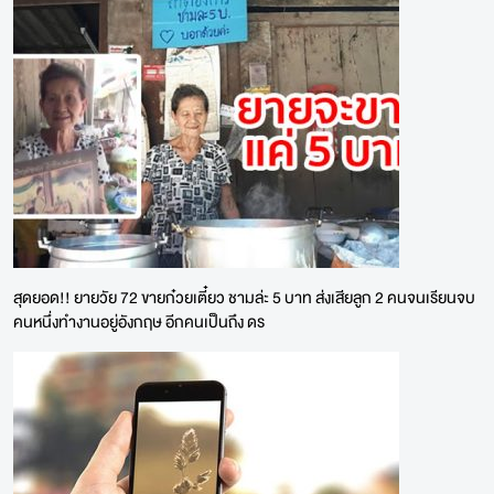
สุดยอด!! ยายวัย 72 ขายก๋วยเตี๋ยว ชามล่ะ 5 บาท ส่งเสียลูก 2 คนจนเรียนจบ
คนหนึ่งทำงานอยู่อังกฤษ อีกคนเป็นถึง ดร