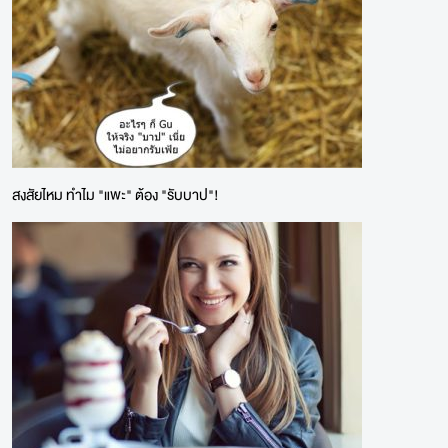
สงสัยไหม ทำไม "แพะ" ต้อง "รับบาป"!