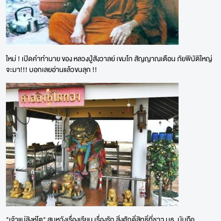
ใหม่ ! เปิดคำทำนาย ของ หลวงปู่สังวาลย์ เขมโก สัญญาณเตือน ภัยพิบัติใหญ่
จะมา!!! บอกเลยอ่านแล้วขนลุก !!
"เจ้าแม่สิงห์โต" สมหวังเรื่องเรียน เรื่องรัก สิ่งศักดิ์สิทธิ์ที่ชาว มธ. นับถือ