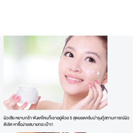
ผิวเสีย หยาบกร้า พังแค่ไหนก็เอาอยู่ด้วย 5 สุดยอดครีมบำรุงกู้สถานการณ์ผิว
ดีเลิศ หาซื้อง่ายสบายกระเป๋า!!