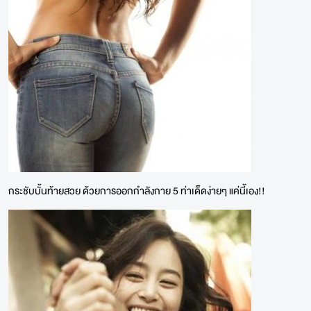
กระชับบั้นท้ายสวย ด้วยการออกกำลังกาย 5 ท่าเด็ดง่ายๆ แค่นี้เอง!!