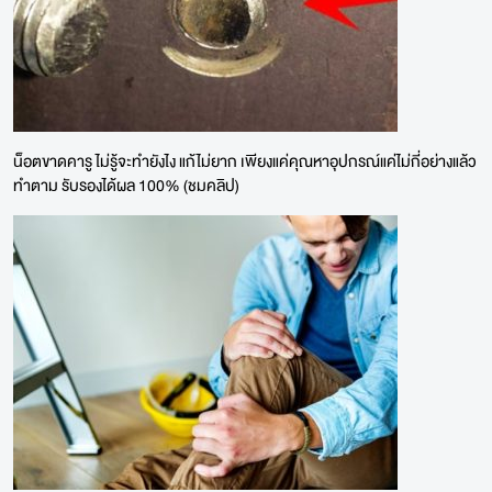
น็อตขาดคารู ไม่รู้จะทำยังไง แก้ไม่ยาก เพียงแค่คุณหาอุปกรณ์แค่ไม่กี่อย่างแล้ว
ทำตาม รับรองได้ผล 100% (ชมคลิป)