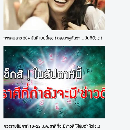
การคบสาว 30+ มันดีแบบนี้เอง!! ลองมาดูกันว่า...มันดียังไง!!
ดวงรายสัปดาห์ 16-22 ม.ค. ราศีที่จะมีข่าวดี ให้ชุ่มฉ่ำหัวใจ..!