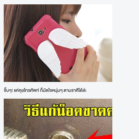
จิ๊บๆ! แค่คุยโทรศัพท์ ก็มัดใจหนุ่มๆ ตามราศีได้ล่ะ