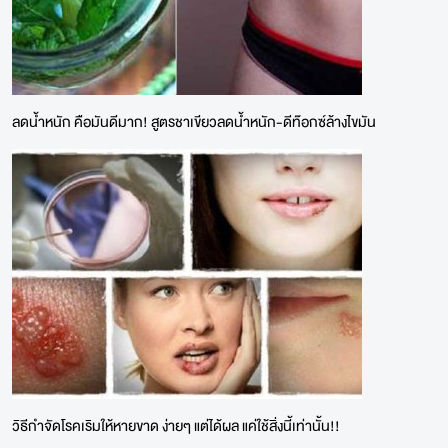
ลดน้ำหนัก คือมันดีมาก! สูตรชาเขียวลดน้ำหนัก-ดีท๊อกซ์ล้างไขมัน
วิธีกำจัดโรคเริมให้หายขาด ง่ายๆ แต่ได้ผล แค่ใช้สิ่งนี้เท่านั้น!!