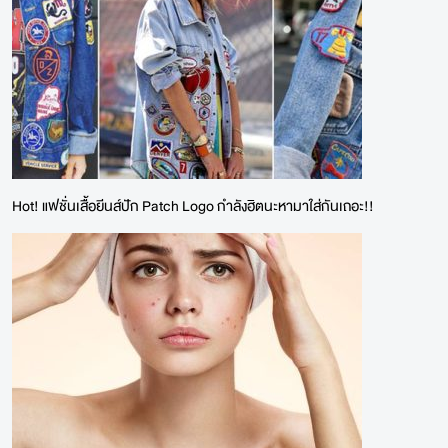
Hot! แฟชั่นเสื้อยีนส์ปัก Patch Logo กำลังฮิตนะหามาใส่กันเถอะ!!