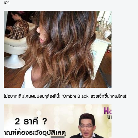
เฮง
ไม่อยากเติมโคนผมบ่อยๆต้องสีนี้! 'Ombre Black' สวยเซ็กซี่น่าหลงใหล!!