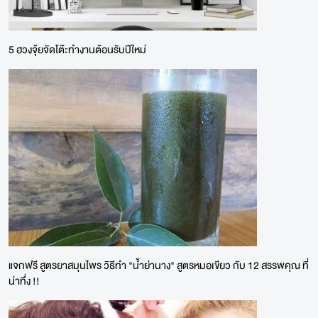
5 ฮวงจุ้ยจัดโต๊ะทำงานต้อนรับปีใหม่
แจกฟรี สูตรยาสมุนไพร วิธีทำ "น้ำย่านาง" สูตรหมอเขียว กับ 12 สรรพคุณ ที่
น่าทึ่ง !!