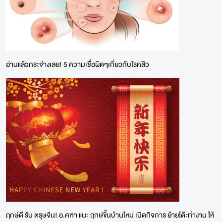
อ่านแล้วกระจ่างเลย! 5 ความเชื่อผิดๆเกี่ยวกับโรคสิว
ฤกษ์ดี รับ ตรุษจีน! อ.คฑา แนะ ฤกษ์ขึ้นบ้านใหม่ เปิดกิจการ ย้ายโต๊ะทำงาน ให้