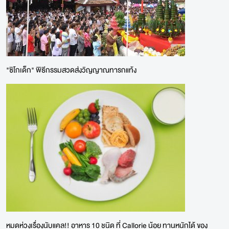
"ซิโกเด็ก" พิธีกรรมสวดส่งวิญญาณทารกแท้ง
หมดห่วงเรื่องนับแคล!! อาหาร 10 ชนิด ที่ Callorie น้อย ทานหนักได้ ของ