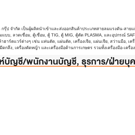
ค กรุ๊ป จำกัด เป็นผู้ผลิตนำเข้าและส่งออกสินค้าประเภทสายลมแรงดัน-สายแก๊
บ, ลวดเชื่อม, ตู้เชื่อม, ตู้ TIG, ตู้ MIG, ตู้ตัด PLASMA, และอุปกรณ์ SA
าฮาร์ตแวร์ต่างๆ เช่น แท่นตัด, แผ่นตัด, เครื่องเจีย, แผ่นเจีย, สว่านมือ, เครื
 มีดกลึง, เครื่องตัดหญ้า และเครื่องมือด้านการเกษตร รวมทั้งเครื่องมือ-เคร
ห์บัญชี/พนักงานบัญชี, ธุรการ/ฝ่ายบ