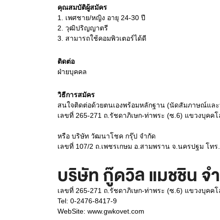
คุณสมบัติผู้สมัคร
1.
เพศชาย/หญิง อายุ 24-30 ปี
2.
วุฒิปริญญาตรี
3.
สามารถใช้คอมพิวเตอร์ได้ดี
ติดต่อ
ฝ่ายบุคคล
วิธีการสมัคร
สนใจติดต่อด้วยตนเองพร้อมหลักฐาน (นัดสัมภาษณ์และทราบ
เลขที่ 265-271 ถ.รัชดาภิเษก-ท่าพระ (ซ.6) แขวงบุคคโ
หรือ บริษัท วัฒนาโชค กรุ๊ป จำกัด
เลขที่ 107/2 ถ.เพชรเกษม อ.สามพราน จ.นครปฐม โทร
บริษัท กู๊ดวิล แมชชิน จ
เลขที่ 265-271 ถ.รัชดาภิเษก-ท่าพระ (ซ.6) แขวงบุค
Tel: 0-2476-8417-9
WebSite:
www.gwkovet.com