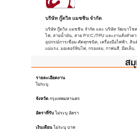
บริษัท กู๊ดวิล แมชชิน จำกัด
บริษัท กู๊ดวิล แมชชิน จำกัด และ บริษัท วัฒนาโช
ไฟ, สายน้ำมัน, สาย P.V.C./TPU และงานสั่งทำตามแบ
อุปกรณ์การเชื่อม-ตัดทุกชนิด, เครื่องมือไฟฟ้า, สินค้
แม่แรง, มอเตอร์หินไฟ, กรองลม, กาพ่นสี, มีดเล็บ,
สมุ
รายละเอียดงาน
ไม่ระบุ
จังหวัด
กรุงเทพมหานคร
อัตราที่รับ
ไม่ระบุ
อัตรา
เงินเดือน
ไม่ระบุ
บาท