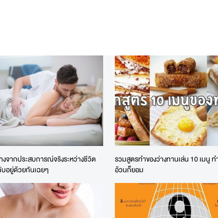
่างจากประสบการณ์จริงระหว่างชีวิต
รวมสูตรทำของว่างทานเล่น 10 เมนู ทำ
ับอยู่ด้วยกันเฉยๆ
อ้วนก็ยอม