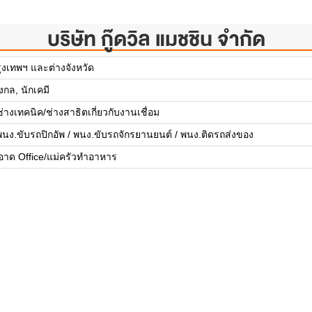
บริษัท กู๊ดวิล แมชชิน จำกัด
งเทพฯ และต่างจังหวัด
งกล, นักเคมี
ช่างเทคนิค/ช่างสาธิตเกี่ยวกับงานเชื่อม
 พนง.ขับรถปิกอัพ / พนง.ขับรถจักรยานยนต์ / พนง.ติดรถส่งของ
าด Office/แม่ครัวทำอาหาร