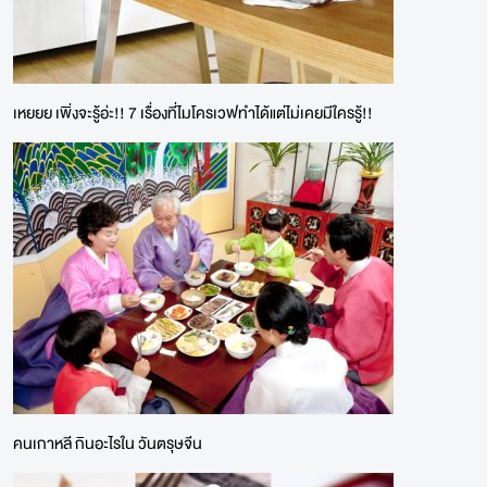
เหยยย เพิ่งจะรู้อ่ะ!! 7 เรื่องที่ไมโครเวฟทำได้แต่ไม่เคยมีใครรู้!!
คนเกาหลี กินอะไรใน วันตรุษจีน