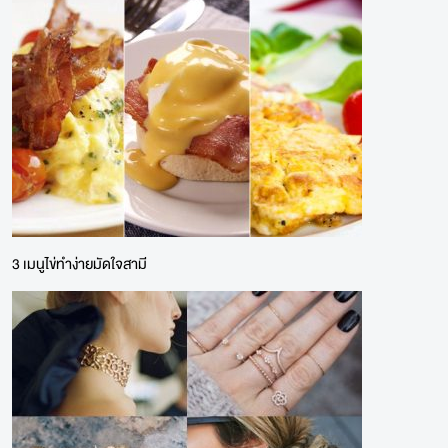
3 เมนูไข่ทำง่ายมัดใจสามี