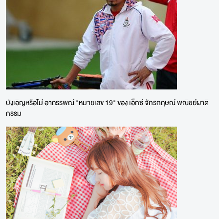
บังเอิญหรือไม่ อาถรรพณ์ "หมายเลข 19" ของ เอ็กซ์ จักรกฤษณ์ พณิชย์ผาติ
กรรม