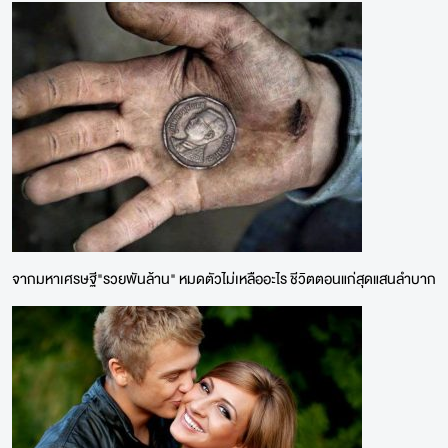
จากมหาเศรษฐี"รวยพันล้าน" หมดตัวไม่เหลืออะไร ชีวิตตอนแก่สุดแสนลำบาก