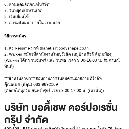
6. ส่วนลดผลิตภัณฑ์บริษัทฯ
7. วันหยุดพิเศษวันเกิด
8. เงินเยี่ยมไข้
9. อบรมสัมมนาภายใน-ภายนอก
วิธีการสมัคร
1. ส่ง Resume มาที่ thanet.s@bodyshape.co.th
2. Walk-in สมัครที่สำนักงานใหญ่รังสิต (หมู่บ้านสีวลี สี่มุมเมือง)
(Walk-in ได้ทุก วันจันทร์ และ วันพุธ เวลา 9.00-16.00 น. สัมภาษณ์
ทันที)
***สำหรับสาขา***สอบถามการรับสมัครนอกสถานที่ไำด้ที่
คุึณธเนศ (พี่ตุ่น) 083-9892169
(ติดต่อได้ทุกวัน จันทร์-ศุกร์ เวลา 9.00-17.00 น. (เท่านั้น))
บริษัท บอดี้เชพ คอร์ปอเรชั่น
กรุ๊ป จำกัด
600/508 - 513 (ตรงข้ามเซียร์รังสิต)หมู่ที่ 14 ถนนพหลโยธิน79 ตำบล