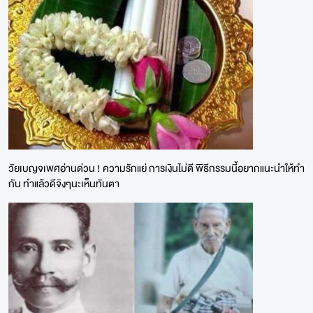
วัยเบญจเพศอ่านด่วน ! ความรักแย่ การเงินไม่ดี พิธีกรรมนี้อยากแนะนำให้ทำ
กัน ทำแล้วดีจิงๆนะเห็นทันตา