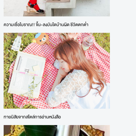
ความเชื่อโบราณ!! ขึ้น-ลงบันไดบ้านผิด ชีวิตตกต่ำ
ทายนิสัยจากสไตล์การอ่านหนังสือ