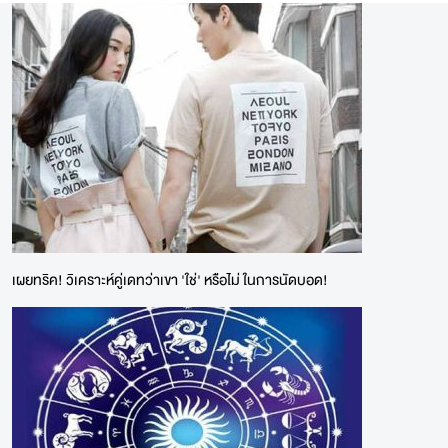
เผยทริค! วิเคราะห์คู่เดทว่าเขา 'ใช่' หรือไม่ ในการนัดบอด!