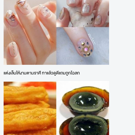
แต่งเล็บให้งามตามราศี ทาแล้วดูดีแถมถูกโฉลก