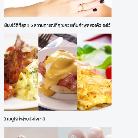
เงียบไว้ดีทึ่สุด!! 5 สถานการณ์ที่คุณควรเก็บคำพูดของตัวเองไว้
3 เมนูไข่ทำง่ายมัดใจสามี