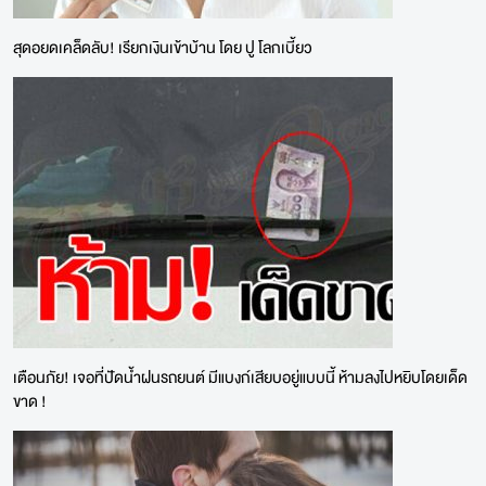
สุดอยดเคล็ดลับ! เรียกเงินเข้าบ้าน โดย ปู โลกเบี้ยว
เตือนภัย! เจอที่ปัดน้ำฝนรถยนต์ มีแบงก์เสียบอยู่แบบนี้ ห้ามลงไปหยิบโดยเด็ด
ขาด !