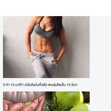
5 ท่า 15 นาที!! เบิร์นไขมันทั่วตัว พบหุ่นใหม่ใน 15 วัน!!