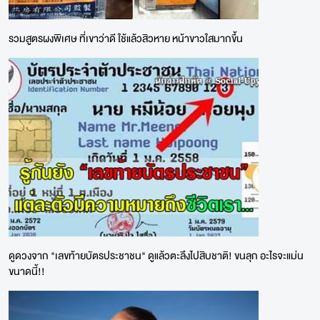
รวมสูตรผงพิเศษ ที่เขาว่าดี ใช้แล้วสิวหาย หน้าขาวใสมากขึ้น
ดูดวงจาก "เลขท้ายบัตรประชาชน" ดูแล้วตะลึงไปสิบชาติ! ขนลุก อะไรจะแม่น
ขนาดนี้!!