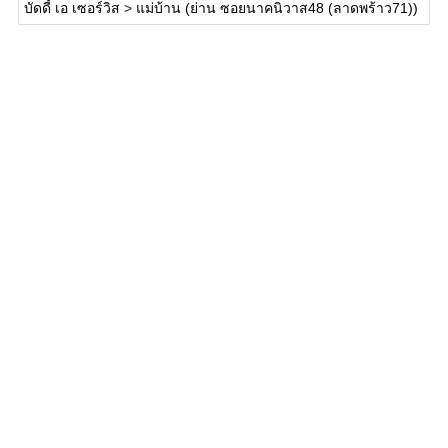
บัดดี้ เอ เซอร์วิส
>
แม่บ้าน (ย่าน ซอยนาคนิวาส48 (ลาดพร้าว71))