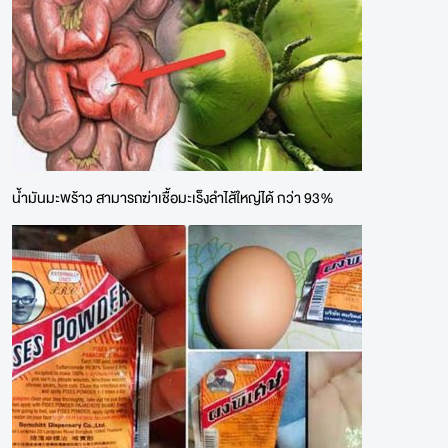
น้ำมันมะพร้าว สามารถฆ่าเชื้อมะเร็งลำไส้ใหญ่ได้ กว่า 93%