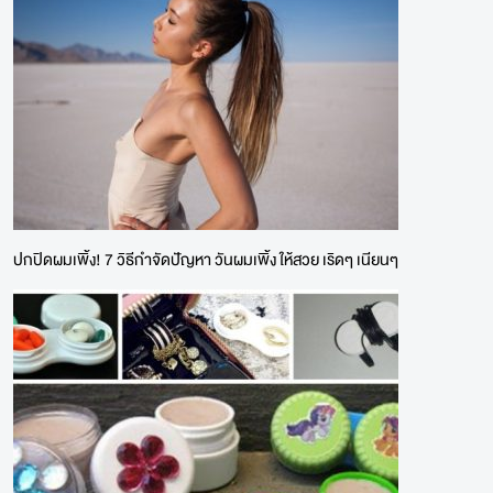
ปกปิดผมเพิ้ง! 7 วิธีกำจัดปัญหา วันผมเพิ้ง ให้สวย เริดๆ เนียนๆ