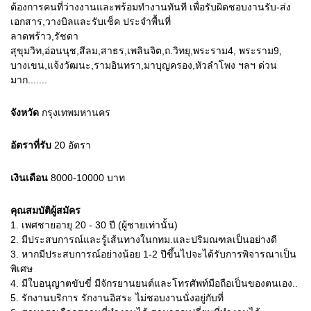
ต้องการคนที่ว่างงานและพร้อมทำงานทันที เพื่อรับผิดชอบงานรับ-ส่ง
เอกสาร,วางบิลและรับเช็ค ประจำพื้นที่
ลาดพร้าว,รัชดา
สุขุมวิท,อ่อนนุช,สีลม,สาธร,เพลินจิต,ถ.วิทยุ,พระราม4, พระราม9,
บางเขน,แจ้งวัฒนะ,รามอินทรา,มาบุญครอง,หัวลำโพง ฯลฯ ด่วน
มาก.......
จังหวัด
กรุงเทพมหานคร
อัตราที่รับ
20
อัตรา
เงินเดือน
8000-10000
บาท
คุณสมบัติผู้สมัคร
1.
เพศชายอายุ 20 - 30 ปี (ผู้ชายเท่านั้น)
2.
มีประสบการณ์และรู้เส้นทางในกทม.และปริมณฑลเป็นอย่างดี
3.
หากมีประสบการณ์อย่างน้อย 1-2 ปีขึ้นไปจะได้รับการพิจารณาเป็น
พิเศษ
4.
มีใบอนุญาตขับขี่ มีจักรยานยนต์และโทรศัพท์มือถือเป็นของตนเอง..
5.
รักงานบริการ รักงานอิสระ ไม่ชอบงานนั่งอยู่กับที่