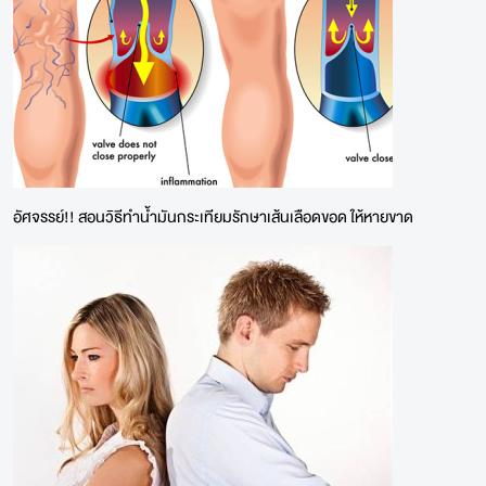
อัศจรรย์!! สอนวิธีทำน้ำมันกระเทียมรักษาเส้นเลือดขอด ให้หายขาด