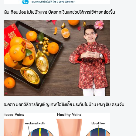
เงินเดือนน้อย ไม่ใช่ปัญหา! บัตรกดเงินสดช่วยให้การใช้จ่ายคล่องขึ้น
อ.คฑา บอกวิธีการอัญเชิญเทพ ไฉ่ซิ้งเอี๊ย ประทับในบ้าน เฮงๆ รับ ตรุษจีน