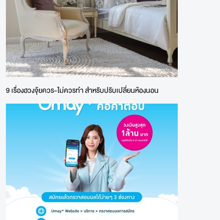
9 เรื่องฮวงจุ้ยควร-ไม่ควรทำ สำหรับปรับเปลี่ยนห้องนอน