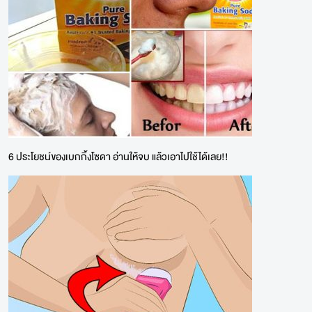
6 ประโยชน์ของเบกกิ้งโซดา อ่านให้จบ แล้วเอาไปใช้ได้เลย!!