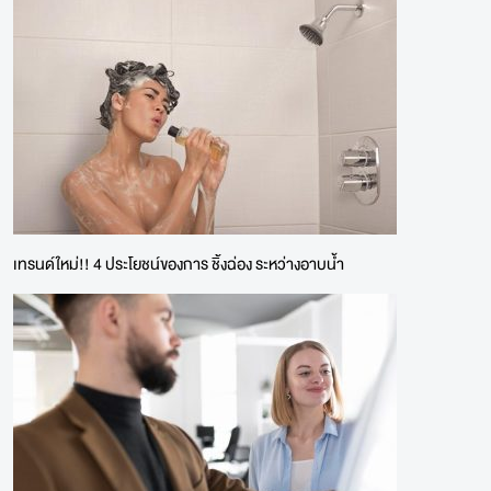
เทรนด์ใหม่!! 4 ประโยชน์ของการ ชิ้งฉ่อง ระหว่างอาบน้ำ