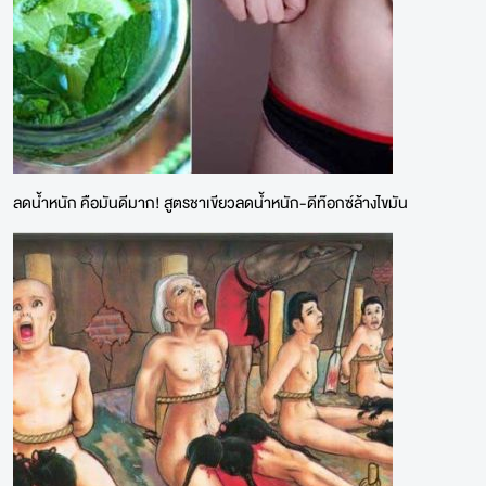
ลดน้ำหนัก คือมันดีมาก! สูตรชาเขียวลดน้ำหนัก-ดีท๊อกซ์ล้างไขมัน