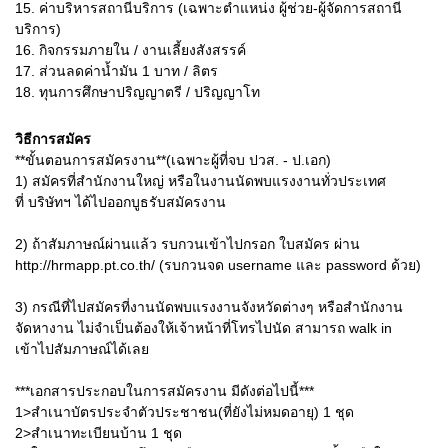
15. ค่าบริหารสถานีบริการ (เฉพาะตำแหน่ง ผู้ช่วย-ผู้จัดการสถานี
บริการ)
16. กิจกรรมภายใน / งานเลี้ยงสังสรรค์
17. ส่วนลดค่าน้ำมัน 1 บาท / ลิตร
18. ทุนการศึกษาปริญญาตรี / ปริญญาโท
วิธีการสมัคร
**ขั้นตอนการสมัครงาน**(เฉพาะผู้ที่จบ ปวส. - ป.เอก)
1) สมัครที่สำนักงานใหญ่ หรือในงานนัดพบแรงงานทั่วประเทศ
ที่ บริษัทฯ ได้ไปออกบูธรับสมัครงาน
2) ถ้าสัมภาษณ์ผ่านแล้ว รบกวนเข้าไปกรอก ใบสมัคร ผ่าน
http://hrmapp.pt.co.th/ (รบกวนจด username และ password ด้วย)
3) กรณีที่ไปสมัครที่งานนัดพบแรงงานจังหวัดต่างๆ หรือสำนักงาน
จัดหางาน ไม่จำเป็นต้องให้เจ้าหน้าที่โทรไปนัด สามารถ walk in
เข้าไปสัมภาษณ์ได้เลย
***เอกสารประกอบในการสมัครงาน มีดังต่อไปนี้***
1>สำเนาบัตรประจำตัวประชาชน(ที่ยังไม่หมดอายุ) 1 ชุด
2>สำเนาทะเบียนบ้าน 1 ชุด