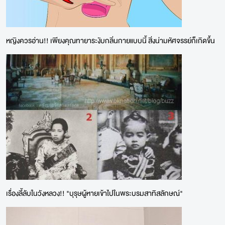
หญิงควรอ่าน!! เพียงคุณทายาระงับกลิ่นกายแบบนี้ สิ่งน่ามหัศจรรย์ก็เกิดขึ้น
เรื่องลี้ลับในวังหลวง!! "บุรุษผู้หายเข้าไปในพระบรมสาทิสลักษณ์"