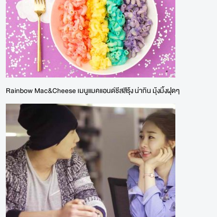
Rainbow Mac&Cheese เมนูแมคแอนด์ชีสสีรุ้ง น่ากิน มุ้งมิ้งฝุดๆ