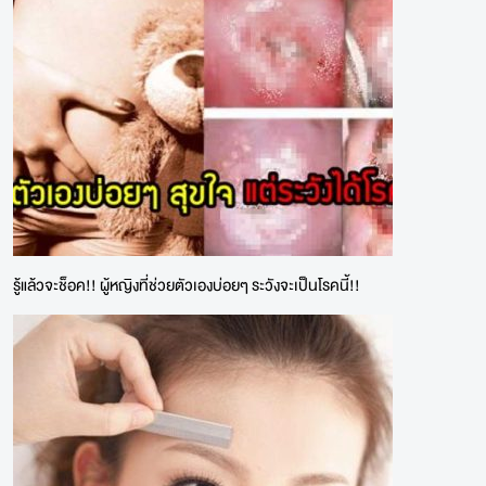
รู้แล้วจะช็อค!! ผู้หญิงที่ช่วยตัวเองบ่อยๆ ระวังจะเป็นโรคนี้!!