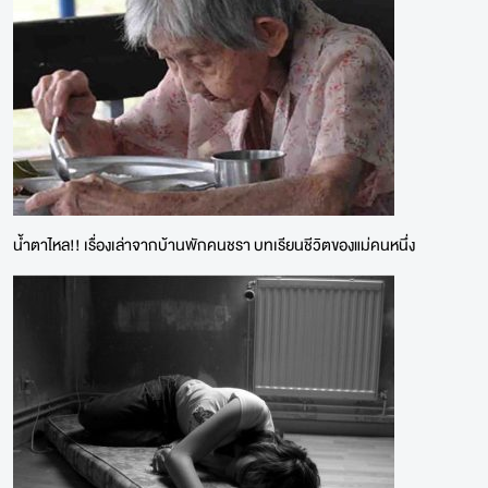
น้ำตาไหล!! เรื่องเล่าจากบ้านพักคนชรา บทเรียนชีวิตของแม่คนหนึ่ง