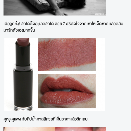
เมื่อถูกทิ้ง! รักได้ก็ต้องเลิกรักได้ ด้วย 7 วิธีตัดใจจากเขาให้เด็ดขาด แล้วกลับ
มารักตัวเองมากขึ้น
ดูหรู ดูแพง กับลิปน้ำตาลสีสวยที่เห็นราคาแล้วรักเลย!