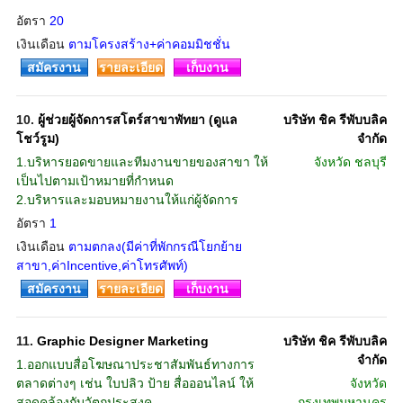
อัตรา
20
เงินเดือน
ตามโครงสร้าง+ค่าคอมมิชชั่น
สมัครงาน
รายละเอียด
เก็บงาน
10.
ผู้ช่วยผู้จัดการสโตร์สาขาพัทยา (ดูแล
บริษัท ชิค รีพับบลิค
โชว์รูม)
จำกัด
1.บริหารยอดขายและทีมงานขายของสาขา ให้
จังหวัด
ชลบุรี
เป็นไปตามเป้าหมายที่กำหนด
2.บริหารและมอบหมายงานให้แก่ผู้จัดการ
อัตรา
1
เงินเดือน
ตามตกลง(มีค่าที่พักกรณีโยกย้าย
สาขา,ค่าIncentive,ค่าโทรศัพท์)
สมัครงาน
รายละเอียด
เก็บงาน
11.
Graphic Designer Marketing
บริษัท ชิค รีพับบลิค
จำกัด
1.ออกแบบสื่อโฆษณาประชาสัมพันธ์ทางการ
ตลาดต่างๆ เช่น ใบปลิว ป้าย สื่อออนไลน์ ให้
จังหวัด
สอดคล้องกับวัตถุประสงค
กรุงเทพมหานคร