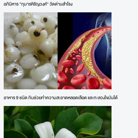
อภินิหาร "กุมารหิรัญวงศ์" วัดด่านสำโรง
อาหาร 9 ชนิด กินช่วยทำความสะอาดหลอดเลือด และทะลวงไขมันได้