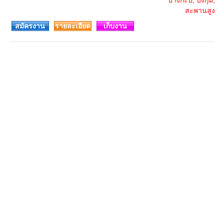
บางกะปิ, บึงกุ่ม,
สะพานสูง
สมัครงาน
รายละเอียด
เก็บงาน