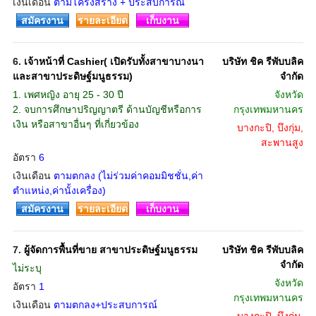
เงินเดือน
ตามโครงสร้าง + ประสบการณ์
สมัครงาน
รายละเอียด
เก็บงาน
6.
เจ้าหน้าที่ Cashier( เปิดรับทั้งสาขาบางนา
บริษัท ชิค รีพับบลิค
และสาขาประดิษฐ์มนูธรรม)
จำกัด
1. เพศหญิง อายุ 25 - 30 ปี
จังหวัด
2. จบการศึกษาปริญญาตรี ด้านบัญชีหรือการ
กรุงเทพมหานคร
เงิน หรือสาขาอื่นๆ ที่เกี่ยวข้อง
บางกะปิ, บึงกุ่ม,
สะพานสูง
อัตรา
6
เงินเดือน
ตามตกลง (ไม่ร่วมค่าคอมมิชชั่น,ค่า
ตำแหน่ง,ค่านั้งเครื่อง)
สมัครงาน
รายละเอียด
เก็บงาน
7.
ผู้จัดการพื้นที่ขาย สาขาประดิษฐ์มนูธรรม
บริษัท ชิค รีพับบลิค
จำกัด
ไม่ระบุ
จังหวัด
อัตรา
1
กรุงเทพมหานคร
เงินเดือน
ตามตกลง+ประสบการณ์