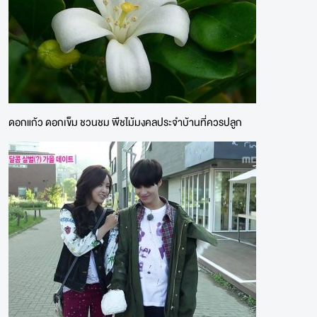
ดอกแก้ว ดอกเข็ม ชวนชม พืชไม้มงคลประจำบ้านที่ควรปลูก