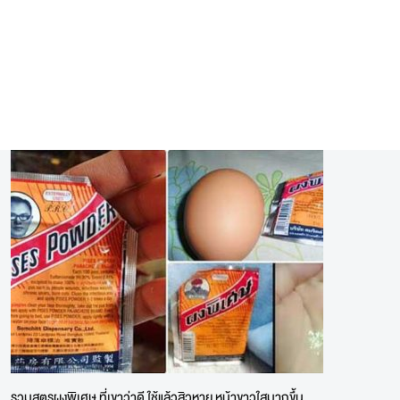
รวมสูตรผงพิเศษ ที่เขาว่าดี ใช้แล้วสิวหาย หน้าขาวใสมากขึ้น