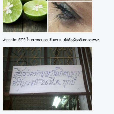
ง่ายชะมัด! วิธีใช้น้ำมะนาวลบรอยตีนกา แบบไม่ต้องง้อครีมราคาแพงๆ