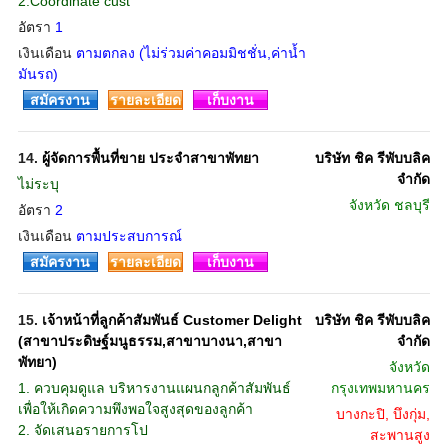
2.Coordinate cust
อัตรา
1
เงินเดือน
ตามตกลง (ไม่ร่วมค่าคอมมิชชั่น,ค่าน้ำ
มันรถ)
สมัครงาน
รายละเอียด
เก็บงาน
14.
ผู้จัดการพื้นที่ขาย ประจำสาขาพัทยา
บริษัท ชิค รีพับบลิค
จำกัด
ไม่ระบุ
จังหวัด
ชลบุรี
อัตรา
2
เงินเดือน
ตามประสบการณ์
สมัครงาน
รายละเอียด
เก็บงาน
15.
เจ้าหน้าที่ลูกค้าสัมพันธ์ Customer Delight
บริษัท ชิค รีพับบลิค
(สาขาประดิษฐ์มนูธรรม,สาขาบางนา,สาขา
จำกัด
พัทยา)
จังหวัด
1. ควบคุมดูแล บริหารงานแผนกลูกค้าสัมพันธ์
กรุงเทพมหานคร
เพื่อให้เกิดความพึงพอใจสูงสุดของลูกค้า
บางกะปิ, บึงกุ่ม,
2. จัดเสนอรายการโป
สะพานสูง