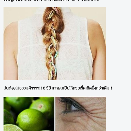
มันต้องไม่ธรรมด๊าาาา!! 8 วิธี เสกผมเปียให้สวยเริ่ดเชิดยิ่งกว่าเดิม!!