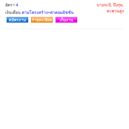
อัตรา
4
บางกะปิ, บึงกุ่ม,
สะพานสูง
เงินเดือน
ตามโครงสร้าง+ค่าคอมมิชชั่น
สมัครงาน
รายละเอียด
เก็บงาน