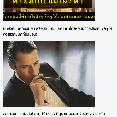
บทสวดมนต์ก่อนนอน พร้อมกับ แผ่เมตตา (ถ้าใครตอนนี้ทำอะไรติดๆขัดๆ ให้
ลองสวดมนต์ก่อนนอน)
สวยแล้วทำไมยังโสด! มาดู 10 เหตุผลที่ผู้ชาย ไม่อยากจีบผู้หญิงสวย กัน