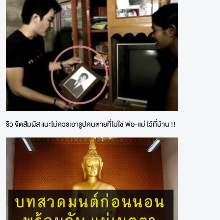
ริว จิตสัมผัส แนะไม่ควรเอารูปคนตายที่ไม่ใช่ พ่อ-แม่ ไว้ที่บ้าน !!