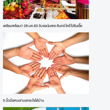
เตรียมพร้อม!! 28 มค.60 วันขอเงินพระจันทร์ ไหว้ไฉ่ซิงเอี๊ย
5 นิ้วมือคนเราบอกอะไรได้บ้าง