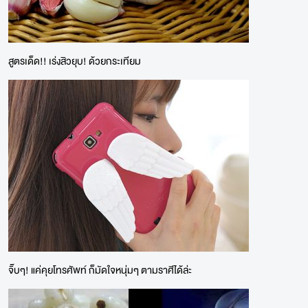
สูตรเด็ด!! เร่งสิวยุบ! ด้วยกระเทียม
จิ๊บๆ! แค่คุยโทรศัพท์ ก็มัดใจหนุ่มๆ ตามราศีได้ล่ะ