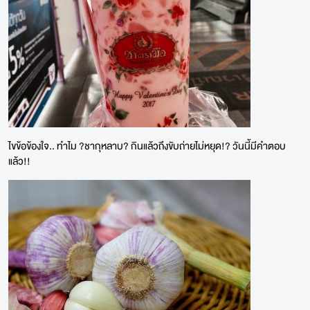
ไขข้อข้องใจ.. ทำไม ?ชากุหลาบ? กินแล้วถึงขับถ่ายไม่หยุด!? วันนี้มีคำตอบ
แล้ว!!