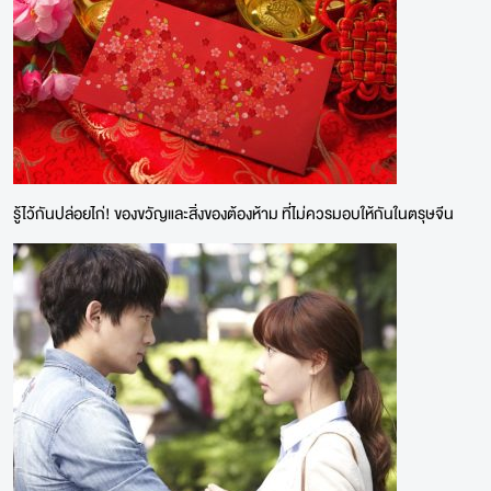
รู้ไว้กันปล่อยไก่! ของขวัญและสิ่งของต้องห้าม ที่ไม่ควรมอบให้กันในตรุษจีน