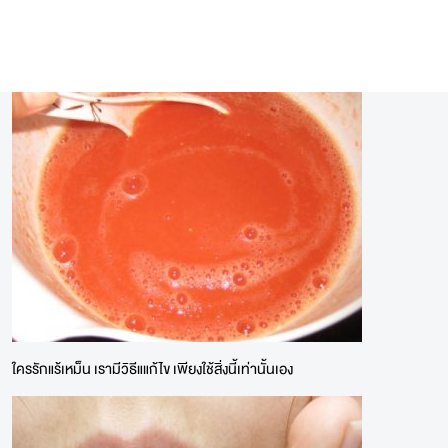
ใครรักแร้เหม็น เรามีวิธีแแก้ไข เพียงใช้สิ่งนี้เท่านั้นเอง