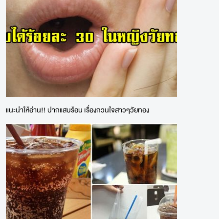
แนะนำให้อ่าน!! ปากแสบร้อน เรื่องกวนใจสาวๆวัยทอง