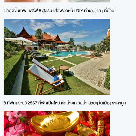
ผิวดูดีขั้นเทพ! เสิร์ฟ 5 สูตรมาส์กพอกหน้า DIY ทำเองง่ายๆ ที่บ้าน!
8 ที่พักสระบุรี 2567 ที่พักเปิดใหม่ ติดน้ำตก ริมน้ำ สวยๆ ในเมือง ราคาถูก