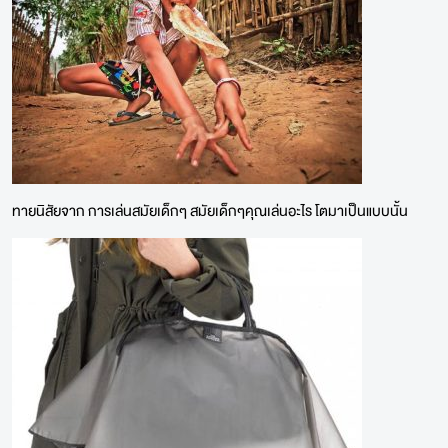
ทายนิสัยจาก การเล่นสมัยเด็กๆ สมัยเด็กๆคุณเล่นอะไร โตมาเป็นแบบนั้น