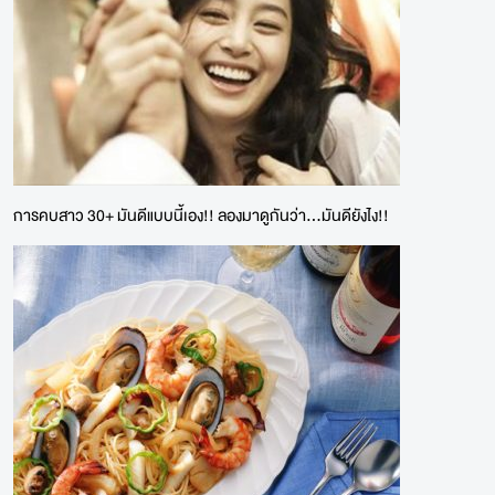
การคบสาว 30+ มันดีแบบนี้เอง!! ลองมาดูกันว่า...มันดียังไง!!