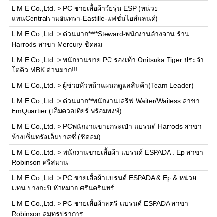
L M E Co.,Ltd.
>
PC ขายเสื้อผ้าวัยรุ่น ESP (หน่วย
แทนCentralรามอินทรา-Eastille-แฟชั่นไอส์แลนด์)
L M E Co.,Ltd.
>
ด่วนมาก****Steward-พนักงานล้างจาน ร้าน
Harrods สาขา Mercury ชิดลม
L M E Co.,Ltd.
>
พนักงานขาย PC รองเท้า Onitsuka Tiger ประจำ
โตคิว MBK ด่วนมาก!!!
L M E Co.,Ltd.
>
ผู้ช่วยหัวหน้าแผนกดูแลสินค้า(Team Leader)
L M E Co.,Ltd.
>
ด่วนมาก**พนักงานเสริฟ Waiter/Waitess สาขา
EmQuartier (เอ็มควอเทียร์ พร้อมพงษ์)
L M E Co.,Ltd.
>
PCพนักงานขายกระเป๋า แบรนด์ Harrods สาขา
ห้างเซ็นทรัลเอ็มบาสซี่ (ชิดลม)
L M E Co.,Ltd.
>
พนักงานขายเสื้อผ้า แบรนด์ ESPADA , Ep สาขา
Robinson ศรีสมาน
L M E Co.,Ltd.
>
PC ขายเสื้อผ้าแบรนด์ ESPADA & Ep & หน่วย
เเทน บางกะปิ หัวหมาก ศรีนครินทร์
L M E Co.,Ltd.
>
PC ขายเสื้อผ้าสตรี เเบรนด์ ESPADA สาขา
Robinson สมุทรปราการ