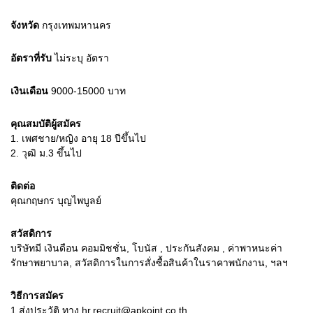
จังหวัด
กรุงเทพมหานคร
อัตราที่รับ
ไม่ระบุ
อัตรา
เงินเดือน
9000-15000
บาท
คุณสมบัติผู้สมัคร
1.
เพศชาย/หญิง อายุ 18 ปีขึ้นไป
2.
วุฒิ ม.3 ขึ้นไป
ติดต่อ
คุณกฤษกร บุญไพบูลย์
สวัสดิการ
บริษัทมี เงินดือน คอมมิชชั่น, โบนัส , ประกันสังคม , ค่าพาหนะค่า
รักษาพยาบาล, สวัสดิการในการสั่งซื้อสินค้าในราคาพนักงาน, ฯลฯ
วิธีการสมัคร
1.ส่งประวัติ ทาง hr.recruit@apkoint.co.th